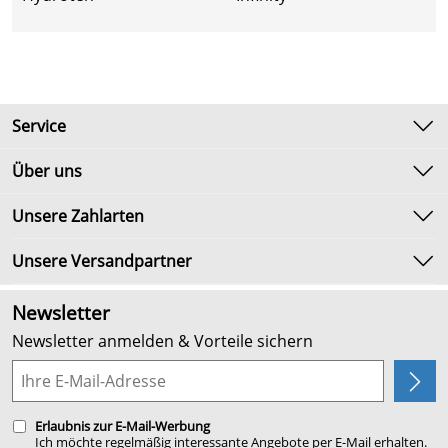
Service
Kontakt
Über uns
Newsletter
Unsere Bestseller
Unsere Zahlarten
Umtausch & Rückgabe
Marken
Lieferbedingungen
Unsere Versandpartner
Neu
Kundenlogin
Angebote
Newsletter
Kundenbewertungen (2.652)
Newsletter anmelden & Vorteile sichern
4,9/5
*****
Planung
Erlaubnis zur E-Mail-Werbung
Ich möchte regelmäßig interessante Angebote per E-Mail erhalten.