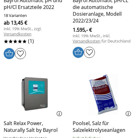
Bayrol Automatic pH und
Bayrol Automatic pH/CL
pH/Cl Ersatzteile 2022
die automatische
Dosieranlage, Modell
18 Varianten
2022/23/24
ab 13,45 €
inkl. 19% MwSt., zzgl.
1.595,- €
Versandkosten
inkl. 19% MwSt., inkl.
(1)
Versandkosten
für Deutschland
*****
Salt Relax Power,
Poolsel, Salz für
Naturally Salt by Bayrol
Salzelektrolyseanlagen