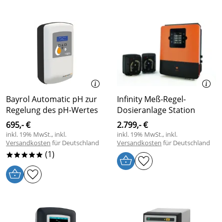
Bayrol Automatic pH zur
Infinity Meß-Regel-
Regelung des pH-Wertes
Dosieranlage Station
695,- €
2.799,- €
inkl. 19% MwSt., inkl.
inkl. 19% MwSt., inkl.
Versandkosten
für Deutschland
Versandkosten
für Deutschland
(1)
*****