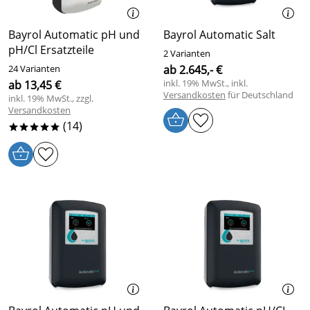
Bayrol Automatic pH und
Bayrol Automatic Salt
pH/Cl Ersatzteile
2 Varianten
24 Varianten
ab 2.645,- €
inkl. 19% MwSt., inkl.
ab 13,45 €
Versandkosten
für Deutschland
inkl. 19% MwSt., zzgl.
Versandkosten
(14)
*****