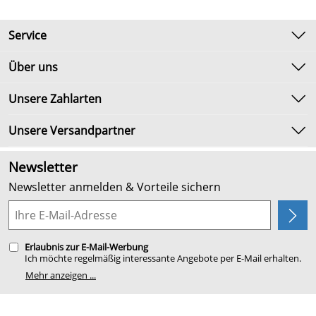
Service
Kontakt
Über uns
Newsletter
Unsere Bestseller
Unsere Zahlarten
Umtausch & Rückgabe
Marken
Lieferbedingungen
Unsere Versandpartner
Neu
Kundenlogin
Angebote
Newsletter
Kundenbewertungen (2.654)
Newsletter anmelden & Vorteile sichern
4,9/5
*****
Planung
Erlaubnis zur E-Mail-Werbung
Ich möchte regelmäßig interessante Angebote per E-Mail erhalten.
Meine E-Mail-Adresse wird nicht an andere Unternehmen
Mehr anzeigen ...
weitergegeben. Zu statistischen Zwecken wird in anonymer Form
ausgewertet, welche Links im Newsletter geklickt werden. Dabei ist
nicht erkennbar, welche konkrete Person geklickt hat. Diese
Einwilligung zur Nutzung meiner E-Mail- Adresse für Werbezwecke