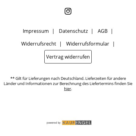
kann ich jederzeit mit Wirkung für die Zukunft widerrufen, indem
ich den Link "Abmelden" am Ende des Newsletters anklicke oder die
Option Newsletter im Mitgliederbereich deaktiviere. Die
Datenschutzerklärung
habe ich zur Kenntnis genommen.
Impressum
Datenschutz
AGB
Widerrufsrecht
Widerrufsformular
Vertrag widerrufen
** Gilt für Lieferungen nach Deutschland. Lieferzeiten für andere
Länder und Informationen zur Berechnung des Liefertermins finden Sie
hier
.