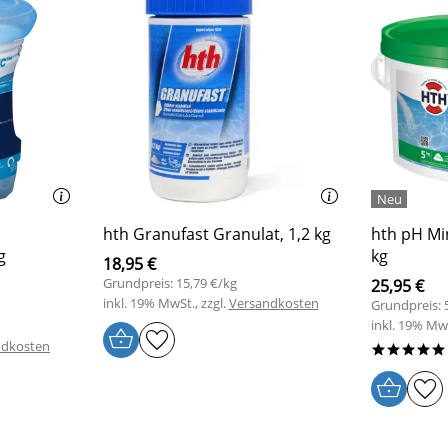
hth Granufast Granulat, 1,2 kg
hth pH Mi
g
kg
18,95 €
Grundpreis: 15,79 €/kg
25,95 €
inkl. 19% MwSt., zzgl.
Versandkosten
Grundpreis: 
inkl. 19% MwS
ndkosten
*****