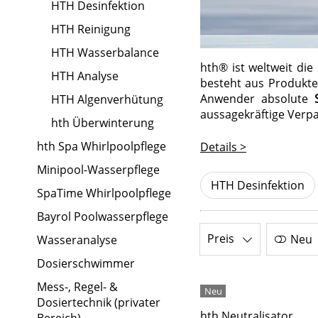
HTH Desinfektion
HTH Reinigung
HTH Wasserbalance
hth® ist weltweit die
HTH Analyse
besteht aus Produkt
Anwender absolute
HTH Algenverhütung
aussagekräftige Verp
hth Überwinterung
hth Spa Whirlpoolpflege
Details >
Minipool-Wasserpflege
HTH Desinfektion
SpaTime Whirlpoolpflege
Bayrol Poolwasserpflege
Preis
Neu
Wasseranalyse
Dosierschwimmer
Mess-, Regel- &
Dosiertechnik (privater
hth Neutralisator