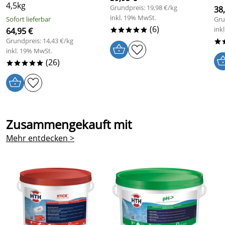
4,5kg
Grundpreis: 19,98 €/kg
38
Fütingsweg 20, D-47805 Krefeld, info@solenis.com
inkl. 19% MwSt.
Sofort lieferbar
Gru
(6)
ink
64,95 €
*****
Grundpreis: 14,43 €/kg
*
inkl. 19% MwSt.
(26)
*****
Zusammengekauft mit
Mehr entdecken >