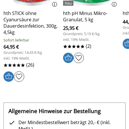
hth STICK ohne
hth pH Minus Mikro-
hth
Cyanursäure zur
Granulat, 5 kg
44
Dauerdesinfektion, 300g,
Gru
25,95 €
4,5kg
ink
Grundpreis: 5,19 €/kg
inkl. 19% MwSt.
Sofort lieferbar
(2)
64,95 €
*****
Grundpreis: 14,43 €/kg
inkl. 19% MwSt.
(26)
*****
Allgemeine Hinweise zur Bestellung
Der Mindestbestellwert beträgt 20,- € (inkl.
MwSt.).