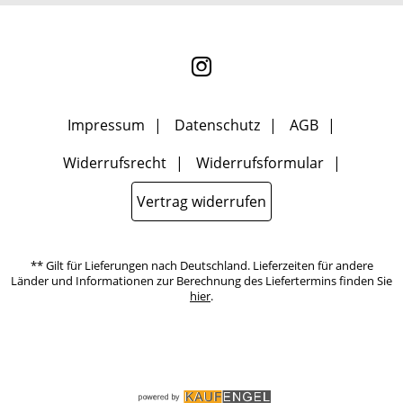
nicht erkennbar, welche konkrete Person geklickt hat. Diese
Einwilligung zur Nutzung meiner E-Mail- Adresse für Werbezwecke
kann ich jederzeit mit Wirkung für die Zukunft widerrufen, indem
ich den Link "Abmelden" am Ende des Newsletters anklicke oder die
Option Newsletter im Mitgliederbereich deaktiviere. Die
Datenschutzerklärung
habe ich zur Kenntnis genommen.
Impressum
Datenschutz
AGB
Widerrufsrecht
Widerrufsformular
Vertrag widerrufen
** Gilt für Lieferungen nach Deutschland. Lieferzeiten für andere
Länder und Informationen zur Berechnung des Liefertermins finden Sie
hier
.