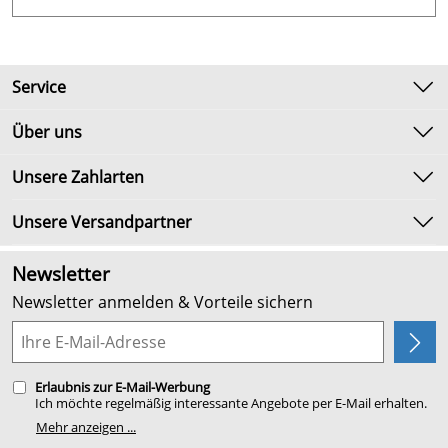
Service
Kontakt
Über uns
Newsletter
Unsere Bestseller
Unsere Zahlarten
Umtausch & Rückgabe
Marken
Lieferbedingungen
Unsere Versandpartner
Neu
Kundenlogin
Angebote
Newsletter
Kundenbewertungen (2.654)
Newsletter anmelden & Vorteile sichern
4,9/5
*****
Planung
Erlaubnis zur E-Mail-Werbung
Ich möchte regelmäßig interessante Angebote per E-Mail erhalten.
Meine E-Mail-Adresse wird nicht an andere Unternehmen
Mehr anzeigen ...
weitergegeben. Zu statistischen Zwecken wird in anonymer Form
ausgewertet, welche Links im Newsletter geklickt werden. Dabei ist