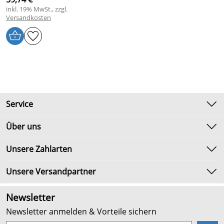
inkl. 19% MwSt., zzgl.
Versandkosten
Service
Kontakt
Über uns
Newsletter
Unsere Bestseller
Unsere Zahlarten
Umtausch & Rückgabe
Marken
Lieferbedingungen
Unsere Versandpartner
Neu
Kundenlogin
Angebote
Newsletter
Kundenbewertungen (2.654)
Newsletter anmelden & Vorteile sichern
4,9/5
*****