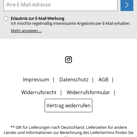
Planung
Erlaubnis zur E-Mail-Werbung
Ich möchte regelmäßig interessante Angebote per E-Mail erhalten.
Meine E-Mail-Adresse wird nicht an andere Unternehmen
Mehr anzeigen ...
weitergegeben. Zu statistischen Zwecken wird in anonymer Form
ausgewertet, welche Links im Newsletter geklickt werden. Dabei ist
nicht erkennbar, welche konkrete Person geklickt hat. Diese
Einwilligung zur Nutzung meiner E-Mail- Adresse für Werbezwecke
kann ich jederzeit mit Wirkung für die Zukunft widerrufen, indem
ich den Link "Abmelden" am Ende des Newsletters anklicke oder die
Option Newsletter im Mitgliederbereich deaktiviere. Die
Datenschutzerklärung
habe ich zur Kenntnis genommen.
Impressum
Datenschutz
AGB
Widerrufsrecht
Widerrufsformular
Vertrag widerrufen
** Gilt für Lieferungen nach Deutschland. Lieferzeiten für andere
Länder und Informationen zur Berechnung des Liefertermins finden Sie