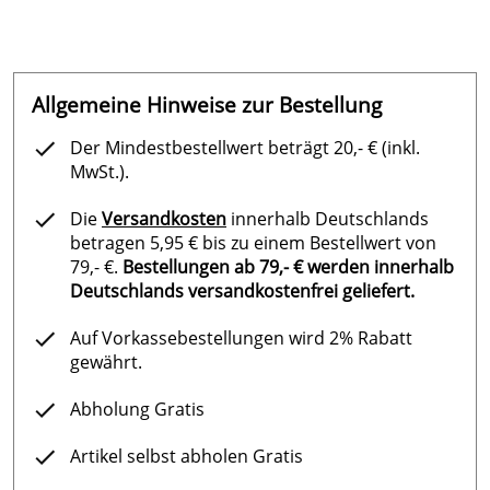
Die Lieferung meiner bestellten Teile erfolgte promt
und ich bin sehr zufrieden mit der bestellten Ware. Es
war meine erste Bestellung bei dieser Firma und ich
kann sie nur weiter empfehlen.
Allgemeine Hinweise zur Bestellung
Kaufdatum: 10.06.2020
Der Mindestbestellwert beträgt 20,- € (inkl.
Bewertungsdatum: 20.06.2020
MwSt.).
Rudolf
*****
Die
Versandkosten
innerhalb Deutschlands
Verifizierte Bewertung
betragen 5,95 € bis zu einem Bestellwert von
Gerne teile ich Ihnen mit, dass mit der Bestellung und
79,- €.
Bestellungen ab 79,- € werden innerhalb
deren Lieferung alles zu meiner Zufriedenheit
Deutschlands versandkostenfrei geliefert.
abgelaufen ist.
Hervor heben möchte ich besonders die rasche
Auf Vorkassebestellungen wird 2% Rabatt
Lieferzeit. Die Elektroden sind natürlich zwischenzeitig
gewährt.
eingebaut und arbeiten bestens.
Nicht immer funktionieren Online-Bestellung so
Abholung Gratis
reibungslos, daher gibt es von mir 5 von 5 Sterne.
Artikel selbst abholen Gratis
Kaufdatum: 03.05.2020
Bewertungsdatum: 13.05.2020