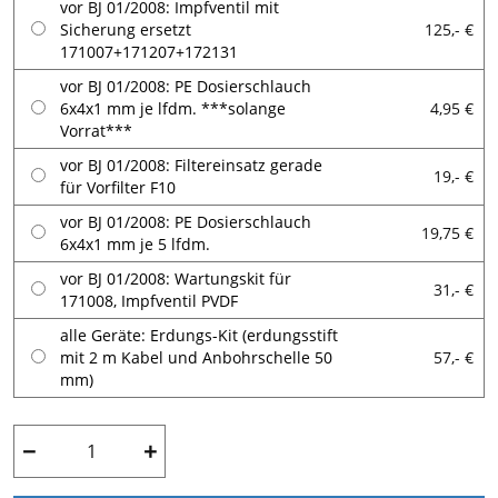
vor BJ 01/2008: Impfventil mit
Sicherung ersetzt
125,- €
171007+171207+172131
vor BJ 01/2008: PE Dosierschlauch
6x4x1 mm je lfdm. ***solange
4,95 €
Vorrat***
vor BJ 01/2008: Filtereinsatz gerade
19,- €
für Vorfilter F10
vor BJ 01/2008: PE Dosierschlauch
19,75 €
6x4x1 mm je 5 lfdm.
vor BJ 01/2008: Wartungskit für
31,- €
171008, Impfventil PVDF
alle Geräte: Erdungs-Kit (erdungsstift
mit 2 m Kabel und Anbohrschelle 50
57,- €
mm)
−
+