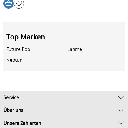
Top Marken
Future Pool
Lahme
Neptun
Service
Kontakt
Über uns
Newsletter
Unsere Bestseller
Unsere Zahlarten
Umtausch & Rückgabe