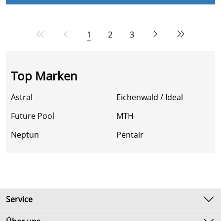
1
2
3
Top Marken
Astral
Eichenwald / Ideal
Future Pool
MTH
Neptun
Pentair
Service
Kontakt