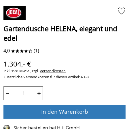
Gartendusche HELENA, elegant und
edel
4,0
(1)
****o
1.304,- €
inkl. 19% MwSt., zzgl.
Versandkosten
Zusätzliche Versandkosten für diesen Artikel: 40,- €
−
+
In den Warenkorb
Sicher bestellen bei Hitl GmbH