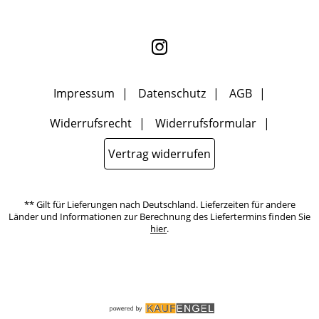
nicht erkennbar, welche konkrete Person geklickt hat. Diese
Einwilligung zur Nutzung meiner E-Mail- Adresse für Werbezwecke
kann ich jederzeit mit Wirkung für die Zukunft widerrufen, indem
ich den Link "Abmelden" am Ende des Newsletters anklicke oder die
Option Newsletter im Mitgliederbereich deaktiviere. Die
Datenschutzerklärung
habe ich zur Kenntnis genommen.
Impressum
Datenschutz
AGB
Widerrufsrecht
Widerrufsformular
Vertrag widerrufen
** Gilt für Lieferungen nach Deutschland. Lieferzeiten für andere
Länder und Informationen zur Berechnung des Liefertermins finden Sie
hier
.