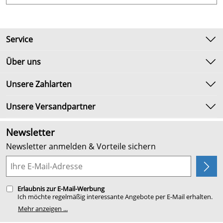
Service
Kontakt
Über uns
Newsletter
Unsere Bestseller
Unsere Zahlarten
Umtausch & Rückgabe
Marken
Lieferbedingungen
Unsere Versandpartner
Neu
Kundenlogin
Angebote
Newsletter
Kundenbewertungen (2.655)
Newsletter anmelden & Vorteile sichern
4,9/5
*****
Planung
Erlaubnis zur E-Mail-Werbung
Ich möchte regelmäßig interessante Angebote per E-Mail erhalten.
Meine E-Mail-Adresse wird nicht an andere Unternehmen
Mehr anzeigen ...
weitergegeben. Zu statistischen Zwecken wird in anonymer Form
ausgewertet, welche Links im Newsletter geklickt werden. Dabei ist