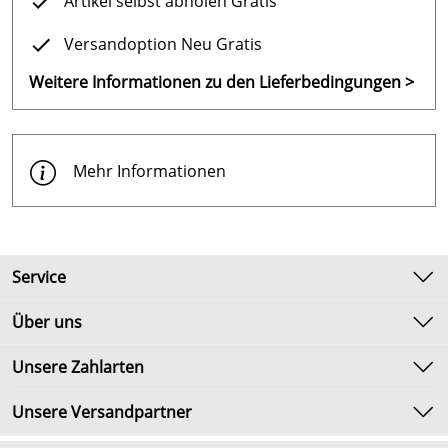
Artikel selbst abholen Gratis
Versandoption Neu Gratis
Weitere Informationen zu den Lieferbedingungen >
Mehr Informationen
Service
Kontakt
Über uns
Newsletter
Unsere Bestseller
Unsere Zahlarten
Umtausch & Rückgabe
Marken
Lieferbedingungen
Unsere Versandpartner
Neu
Kundenlogin