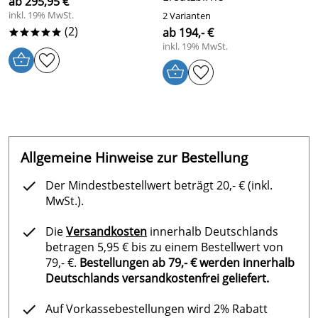
ab 295,95 €
Wels, Österreich, office@neptun-int.com
inkl. 19% MwSt.
2 Varianten
(2)
ab 194,- €
*****
inkl. 19% MwSt.
Allgemeine Hinweise zur Bestellung
Der Mindestbestellwert beträgt 20,- € (inkl.
MwSt.).
Die
Versandkosten
innerhalb Deutschlands
betragen 5,95 € bis zu einem Bestellwert von
79,- €.
Bestellungen ab 79,- € werden innerhalb
Deutschlands versandkostenfrei geliefert.
Auf Vorkassebestellungen wird 2% Rabatt