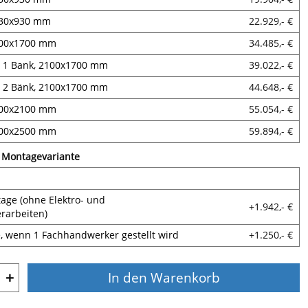
730x930 mm
22.929,- €
700x1700 mm
34.485,- €
t 1 Bank, 2100x1700 mm
39.022,- €
t 2 Bänk, 2100x1700 mm
44.648,- €
500x2100 mm
55.054,- €
500x2500 mm
59.894,- €
e Montagevariante
age (ohne Elektro- und
+1.942,- €
rarbeiten)
 wenn 1 Fachhandwerker gestellt wird
+1.250,- €
+
In den Warenkorb