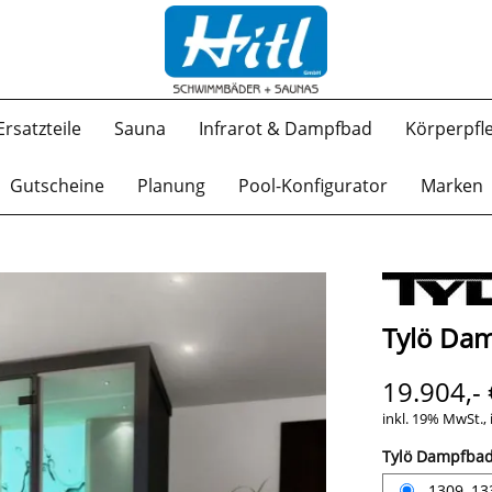
Ersatzteile
Sauna
Infrarot & Dampfbad
Körperpfl
Gutscheine
Planung
Pool-Konfigurator
Marken
Tylö Da
19.904,- 
inkl. 19% MwSt., 
Tylö Dampfba
1309, 1