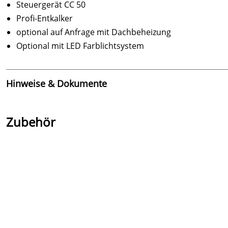
Steuergerät CC 50
Profi-Entkalker
optional auf Anfrage mit Dachbeheizung
Optional mit LED Farblichtsystem
Hinweise & Dokumente
Dokumente zum Download:
Zubehör
Erhalten Sie hier die Montageanleitung des Dampfba
Erhalten Sie hier die Produktbroschüre des Dampfba
Erhalten Sie hier die technischen Informationen zu