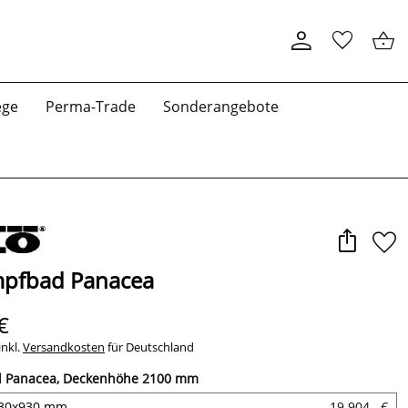
ege
Perma-Trade
Sonderangebote
mpfbad Panacea
€
inkl.
Versandkosten
für Deutschland
d Panacea, Deckenhöhe 2100 mm
330x930 mm
19.904,- €