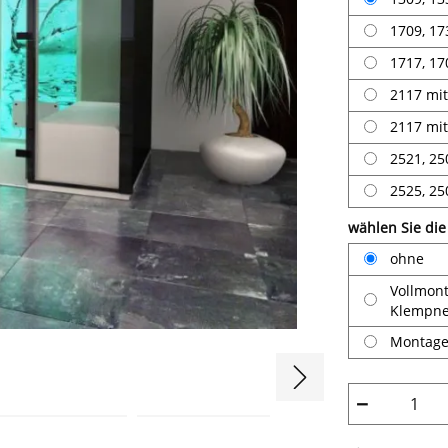
1709, 1
1717, 1
2117 mi
2117 mi
2521, 2
2525, 2
wählen Sie di
ohne
Vollmont
Klempne
Montage,
−