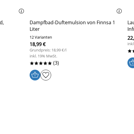
d,
Dampfbad-Duftemulsion von Finnsa 1
La
Liter
In
12 Varianten
22
18,99 €
ink
Grundpreis: 18,99 €/l
*
inkl. 19% MwSt.
(3)
*****