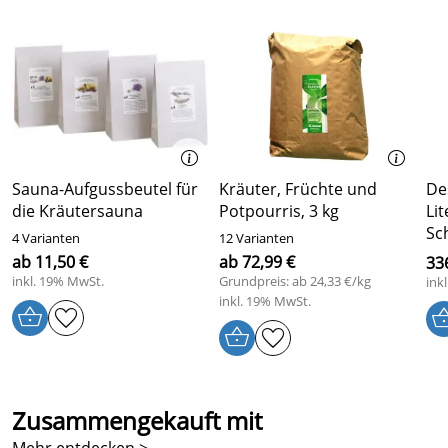
Bewertungsdatum: 20.03.2018
Kralovec
*****
Verifizierte Bewertung
Super Produkt für Dampfbad
Kaufdatum: 06.10.2016
Bewertungsdatum: 17.10.2016
Sauna-Aufgussbeutel für
Kräuter, Früchte und
De
Nicole
*****
die Kräutersauna
Potpourris, 3 kg
Lit
Verifizierte Bewertung
Sc
4 Varianten
12 Varianten
Hallo zusammen,
ab 11,50 €
ab 72,99 €
33
inkl. 19% MwSt.
Grundpreis: ab 24,33 €/kg
ink
diese Duftkräuter sind wirklich in der Sauna sehr
inkl. 19% MwSt.
angenehm.
LG
Kaufdatum: 01.03.2016
Bewertungsdatum: 14.03.2016
Zusammengekauft mit
Roland
*****