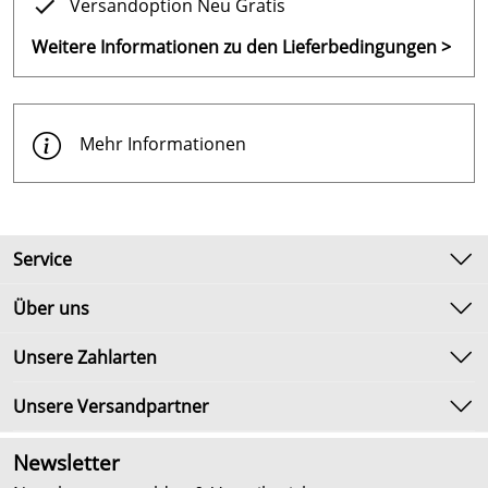
Versandoption Neu Gratis
Weitere Informationen zu den Lieferbedingungen >
Mehr Informationen
Service
Kontakt
Über uns
Newsletter
Unsere Bestseller
Unsere Zahlarten
Umtausch & Rückgabe
Marken
Lieferbedingungen
Unsere Versandpartner
Neu
Kundenlogin
Angebote
Newsletter