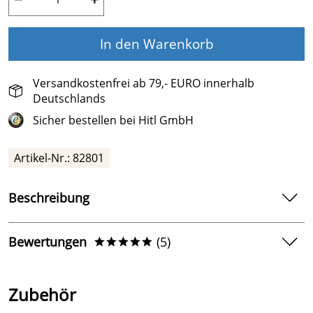
In den Warenkorb
Versandkostenfrei ab 79,- EURO innerhalb
Deutschlands
Sicher bestellen bei Hitl GmbH
Artikel-Nr.:
82801
Beschreibung
Duftkräuter
Bewertungen
(5)
*****
Duftkräuter zur Inhalation in Vital-, Kräuter- und
Dampfbädern. Karton mit 20 dampfdurchlässigen
5,0
*****
Einzelbeuteln zur Verwendung bei Saunaöfen mit
Zubehör
Verdampfer. Die Duftkräuter sind aus natürlichem
5
getrockneten Pflanzenmaterial in lebensmittelgeprüfter