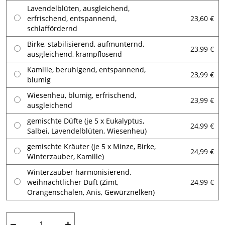
Lavendelblüten, ausgleichend,
erfrischend, entspannend,
23,60 €
schlaffördernd
Birke, stabilisierend, aufmunternd,
23,99 €
ausgleichend, krampflösend
Kamille, beruhigend, entspannend,
23,99 €
blumig
Wiesenheu, blumig, erfrischend,
23,99 €
ausgleichend
gemischte Düfte (je 5 x Eukalyptus,
24,99 €
Salbei, Lavendelblüten, Wiesenheu)
gemischte Kräuter (je 5 x Minze, Birke,
24,99 €
Winterzauber, Kamille)
Winterzauber harmonisierend,
weihnachtlicher Duft (Zimt,
24,99 €
Orangenschalen, Anis, Gewürznelken)
−
+