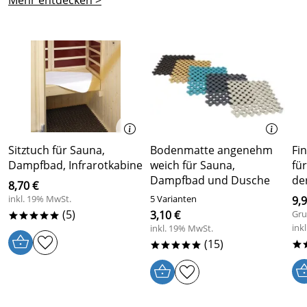
Mehr entdecken >
Verifizierte Bewertung
Hi.
Die Lieferung war prompt da.
Diese Kräuterbeutel haben einen angenehmen Duft in
der Kräutersauna.
Ich verwende diese auf dem Tylö Kombi-Ofen mit
Dampfteil.
Sitztuch für Sauna,
Bodenmatte angenehm
Fi
Gruß
Dampfbad, Infrarotkabine
weich für Sauna,
fü
Dampfbad und Dusche
de
Kaufdatum: 05.11.2015
8,70 €
Bewertungsdatum: 05.12.2015
inkl. 19% MwSt.
5 Varianten
9,9
(5)
3,10 €
Gru
*****
ink
inkl. 19% MwSt.
(15)
*
*****