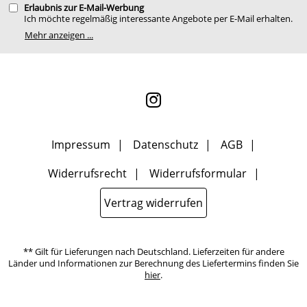
Erlaubnis zur E-Mail-Werbung
Ich möchte regelmäßig interessante Angebote per E-Mail erhalten.
Meine E-Mail-Adresse wird nicht an andere Unternehmen
Mehr anzeigen ...
weitergegeben. Zu statistischen Zwecken wird in anonymer Form
ausgewertet, welche Links im Newsletter geklickt werden. Dabei ist
nicht erkennbar, welche konkrete Person geklickt hat. Diese
Einwilligung zur Nutzung meiner E-Mail- Adresse für Werbezwecke
kann ich jederzeit mit Wirkung für die Zukunft widerrufen, indem
ich den Link "Abmelden" am Ende des Newsletters anklicke oder die
Option Newsletter im Mitgliederbereich deaktiviere. Die
Datenschutzerklärung
habe ich zur Kenntnis genommen.
Impressum
Datenschutz
AGB
Widerrufsrecht
Widerrufsformular
Vertrag widerrufen
** Gilt für Lieferungen nach Deutschland. Lieferzeiten für andere
Länder und Informationen zur Berechnung des Liefertermins finden Sie
hier
.