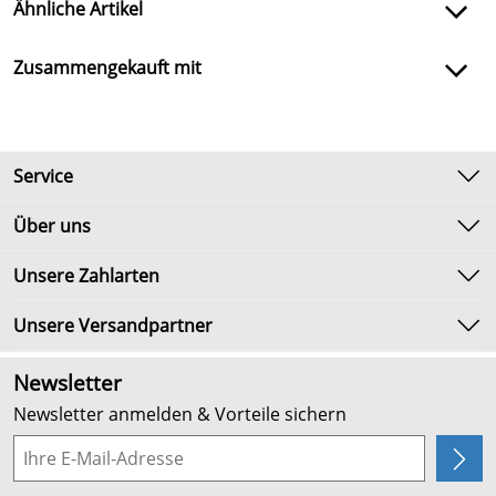
Ähnliche Artikel
Zusammengekauft mit
Service
Kontakt
Über uns
Newsletter
Unsere Bestseller
Unsere Zahlarten
Umtausch & Rückgabe
Marken
Lieferbedingungen
Unsere Versandpartner
Neu
Kundenlogin
Angebote
Newsletter
Kundenbewertungen (2.652)
Newsletter anmelden & Vorteile sichern
4,9/5
*****
Planung