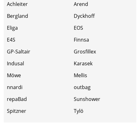
Achleiter
Arend
Bergland
Dyckhoff
Eliga
EOS
E4S
Finnsa
GP-Saltair
Grosfillex
Indusal
Karasek
Möwe
Mellis
nnardi
outbag
repaBad
Sunshower
Spitzner
Tylö