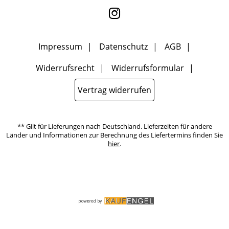
ich den Link "Abmelden" am Ende des Newsletters anklicke oder die
Option Newsletter im Mitgliederbereich deaktiviere. Die
Datenschutzerklärung
habe ich zur Kenntnis genommen.
Impressum
Datenschutz
AGB
Widerrufsrecht
Widerrufsformular
Vertrag widerrufen
** Gilt für Lieferungen nach Deutschland. Lieferzeiten für andere
Länder und Informationen zur Berechnung des Liefertermins finden Sie
hier
.