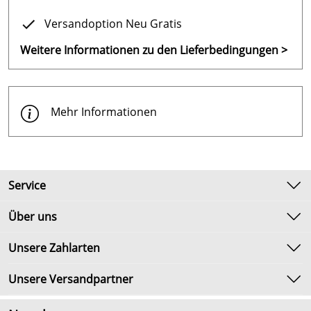
Straße 4 • D • 82152 Planegg , www.bayrol.de
Versandoption Neu Gratis
Weitere Informationen zu den Lieferbedingungen >
Mehr Informationen
Service
Kontakt
Über uns
Newsletter
Unsere Bestseller
Unsere Zahlarten
Umtausch & Rückgabe
Marken
Lieferbedingungen
Unsere Versandpartner
Neu
Kundenlogin
Angebote