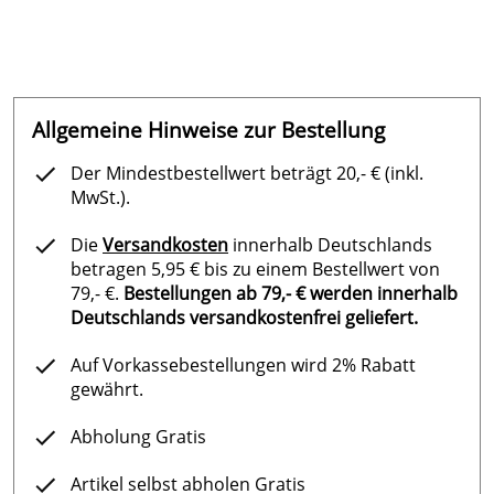
P305 + P351 + P338 BEI KONTAKT MIT DEN AUGEN:
Einige Minuten lang behutsam mit Wasser spülen.
Vorhandene Kontaktlinsen nach Möglichkeit entfernen.
Weiter spülen.
P308 + P311 BEI Exposition oder falls betroffen:
Allgemeine Hinweise zur Bestellung
GIFTINFORMATIONSZENTRUM/Arzt anrufen.
P405 Unter Verschluss aufbewahren.
Der Mindestbestellwert beträgt 20,- € (inkl.
P501 Inhalt/ Behälter einer anerkannten
MwSt.).
Abfallentsorgungsanlage zuführen.
Die
Versandkosten
innerhalb Deutschlands
Ergänzende Gefahrenhinweise:
betragen 5,95 € bis zu einem Bestellwert von
EUH031 Entwickelt bei Berührung mit Säure giftige
79,- €.
Bestellungen ab 79,- € werden innerhalb
Gase.
Deutschlands versandkostenfrei geliefert.
EUH206 Achtung! Nicht zusammen mit anderen
Produkten verwenden, da gefährliche Gase (Chlor)
Auf Vorkassebestellungen wird 2% Rabatt
freigesetzt werden können.
gewährt.
Abholung Gratis
Hersteller: BAYROL Deutschland GmbH, Robert-Koch-
Artikel selbst abholen Gratis