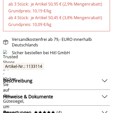
ab 3 Stück: je Artikel 50,95 € (2,9% Mengenrabatt)
Grundpreis:
10,19 €/kg
ab 4 Stück: je Artikel 50,45 € (3,8% Mengenrabatt)
Grundpreis:
10,09 €/kg
Versandkostenfrei ab 79,- EURO innerhalb
Deutschlands
Sicher bestellen bei Hitl GmbH
Artikel-Nr.: 1133114
Beschreibung
Chlorifix von Bayrol, zur Stoßchlorung im
Schwimmbecken
Hinweise & Dokumente
zur Vernichtung von Keimen im
Dokumente zum Download:
Schwimmbeckenwasser mit Chlor
Bewertungen
(4)
*****