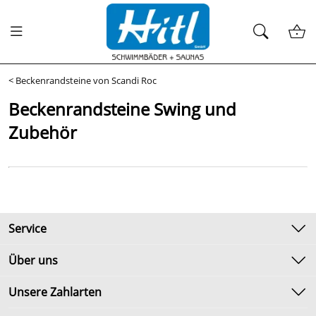
<
Beckenrandsteine von Scandi Roc
Beckenrandsteine Swing und
Zubehör
Service
Kontakt
Über uns
Newsletter
Unsere Bestseller
Unsere Zahlarten
Umtausch & Rückgabe
Marken