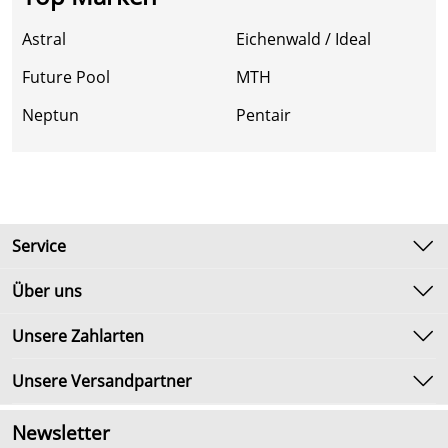
Astral
Eichenwald / Ideal
Future Pool
MTH
Neptun
Pentair
Service
Kontakt
Über uns
Newsletter
Unsere Bestseller
Unsere Zahlarten
Umtausch & Rückgabe
Marken
Lieferbedingungen
Unsere Versandpartner
Neu
Kundenlogin
Angebote
Newsletter