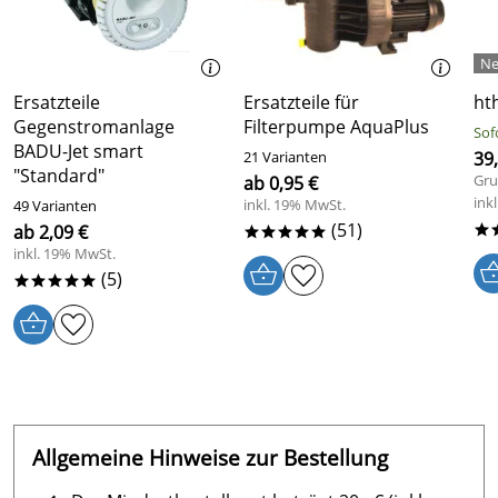
Ersatzteile
Ersatzteile für
ht
Gegenstromanlage
Filterpumpe AquaPlus
Sof
BADU-Jet smart
21 Varianten
39
"Standard"
Gru
ab 0,95 €
ink
inkl. 19% MwSt.
49 Varianten
(51)
ab 2,09 €
*
*****
inkl. 19% MwSt.
(5)
*****
Allgemeine Hinweise zur Bestellung