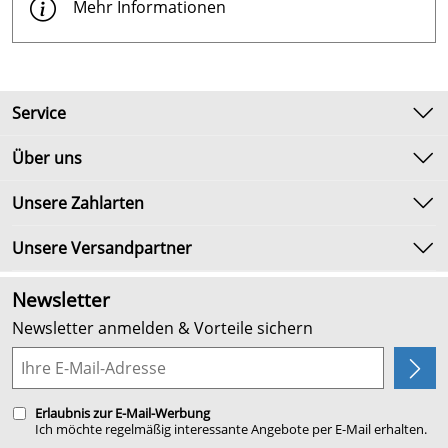
Mehr Informationen
Service
Kontakt
Über uns
Newsletter
Unsere Bestseller
Unsere Zahlarten
Umtausch & Rückgabe
Marken
Lieferbedingungen
Unsere Versandpartner
Neu
Kundenlogin
Angebote
Newsletter
Kundenbewertungen (2.652)
Newsletter anmelden & Vorteile sichern
4,9/5
*****
Planung
Erlaubnis zur E-Mail-Werbung
Ich möchte regelmäßig interessante Angebote per E-Mail erhalten.
Meine E-Mail-Adresse wird nicht an andere Unternehmen