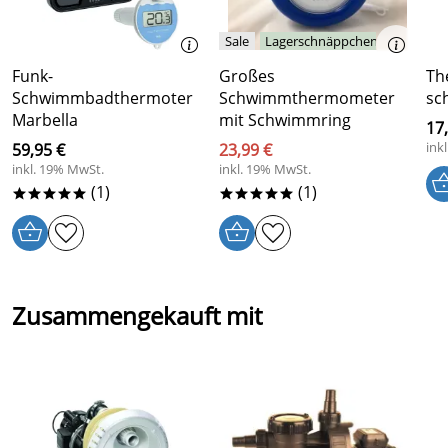
Verifizierte Bewertung
Lagerschnäppchen
Sehr schön
Funk-
Großes
Th
Kaufdatum: 28.06.2023
Schwimmbadthermoter
Schwimmthermometer
sc
Bewertungsdatum: 10.07.2023
Marbella
mit Schwimmring
17
ink
59,95 €
23,99 €
inkl. 19% MwSt.
inkl. 19% MwSt.
(1)
(1)
*****
*****
Zusammengekauft mit