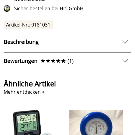
Sicher bestellen bei Hitl GmbH
Artikel-Nr.: 0181031
Beschreibung
Schwimmbad-Thermometer kleiner Wal
Bewertungen
(1)
*****
Farbe weiß mit Tieraufsatz kleiner Wal
Länge ca. 17 cm ohne Tieraufsatz
5,0
*****
Temperaturanzeige 0 bis + 50 °C
Ähnliche Artikel
5
mit Leine
Mehr entdecken >
4
3
2
1
Von
*****