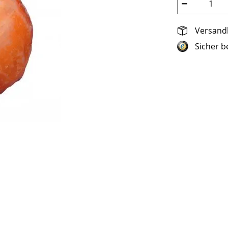
−
Versandk
Sicher b