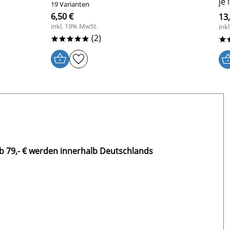
je 
19 Varianten
6,50 €
13
inkl. 19% MwSt.
ink
(2)
*****
*
b 79,- € werden innerhalb Deutschlands