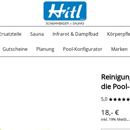
Ersatzteile
Sauna
Infrarot & Dampfbad
Körperpfl
Gutscheine
Planung
Pool-Konfigurator
Marken
Reinigun
die Pool
5,0
****
18,- €
inkl. 19% MwSt., 