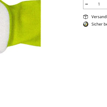
−
Versandk
Sicher b