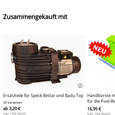
Zusammengekauft mit
Ersatzteile für Speck Bettar und Badu Top
Handbürste m
für die Pool-R
33 Varianten
ab 3,20 €
16,95 €
inkl. 19% MwSt.
inkl. 19% MwSt.