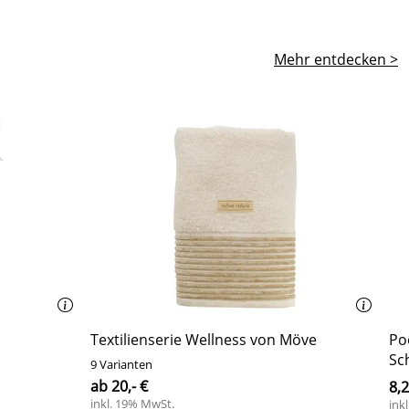
Mehr entdecken >
Textilienserie Wellness von Möve
Po
Sc
9 Varianten
ab 20,- €
8,2
inkl. 19% MwSt.
ink