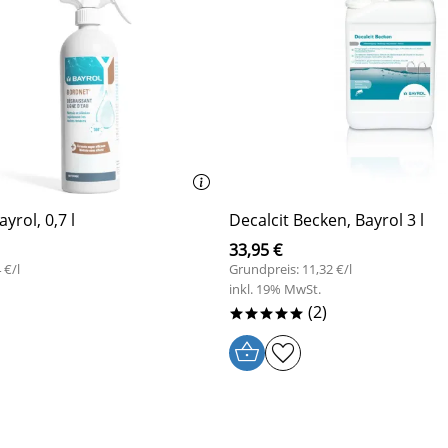
yrol, 0,7 l
Decalcit Becken, Bayrol 3 l
33,95 €
 €/l
Grundpreis: 11,32 €/l
inkl. 19% MwSt.
(2)
*****