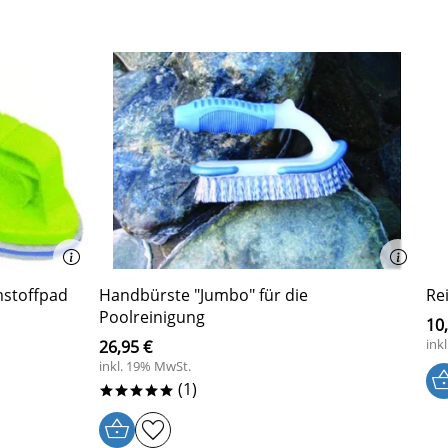
mstoffpad
Handbürste "Jumbo" für die
Re
Poolreinigung
10
ink
26,95 €
inkl. 19% MwSt.
(1)
*****