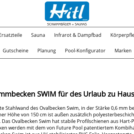
Ersatzteile
Sauna
Infrarot & Dampfbad
Körperpfl
Gutscheine
Planung
Pool-Konfigurator
Marken
mmbecken SWIM für des Urlaub zu Hau
kte Stahlwand des Ovalbecken Swim, in der Stärke 0,6 mm b
er Höhe von 150 cm ist außen zusätzlich polyesterbeschich
 Das Ovalbecken Swim hat stabile Profilschienen aus Hart-P
ecken werden mit dem von Future Pool patentiertem Kombihan