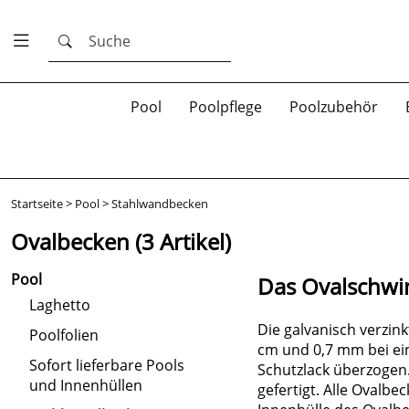
Suche
Pool
Poolpflege
Poolzubehör
Startseite
>
Pool
>
Stahlwandbecken
Ovalbecken
(3 Artikel)
Pool
Das Ovalschwi
Laghetto
Die galvanisch verzin
Poolfolien
cm und 0,7 mm bei ein
Sofort lieferbare Pools
Schutzlack überzogen.
und Innenhüllen
gefertigt. Alle Ovalb