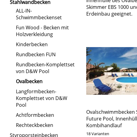
Innenhülle des Ovalbe
Stahlwandbecken
Skimmer EBS 1000 und 
ALL-IN-
Erdeinbau geeignet.
Schwimmbeckenset
Fun Wood - Becken mit
Holzverkleidung
Kinderbecken
Rundbecken FUN
Rundbecken-Komplettset
von D&W Pool
Ovalbecken
Langformbecken-
Komplettset von D&W
Pool
Ovalschwimmbecken 
Achtformbecken
Future Pool, Innenhül
Rechteckbecken
Kombihandlauf
18 Varianten
Styroporsteinbecken