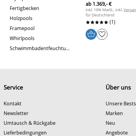
ab 1.369,- €
Fertigbecken
inkl. 19% MwSt., inkl.
Versa
für Deutschland
Holzpools
(1)
*****
Framepool
Whirlpools
Schwimmbadentfeuchtung
Service
Über uns
Kontakt
Unsere Bests
Newsletter
Marken
Umtausch & Rückgabe
Neu
Lieferbedingungen
Angebote