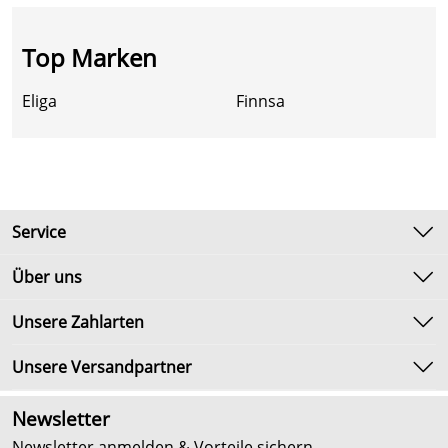
Top Marken
Eliga
Finnsa
Service
Kontakt
Über uns
Newsletter
Unsere Bestseller
Unsere Zahlarten
Umtausch & Rückgabe
Marken
Lieferbedingungen
Unsere Versandpartner
Neu
Kundenlogin
Angebote
Newsletter
Kundenbewertungen (2.654)
Newsletter anmelden & Vorteile sichern