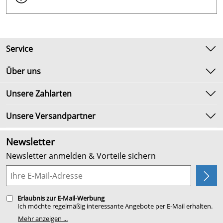
Service
Kontakt
Über uns
Newsletter
Unsere Bestseller
Unsere Zahlarten
Umtausch & Rückgabe
Marken
Lieferbedingungen
Unsere Versandpartner
Neu
Kundenlogin
Angebote
Newsletter
Kundenbewertungen (2.652)
Newsletter anmelden & Vorteile sichern
4,9/5
*****
Planung
Erlaubnis zur E-Mail-Werbung
Ich möchte regelmäßig interessante Angebote per E-Mail erhalten.
Meine E-Mail-Adresse wird nicht an andere Unternehmen
Mehr anzeigen ...
weitergegeben. Zu statistischen Zwecken wird in anonymer Form