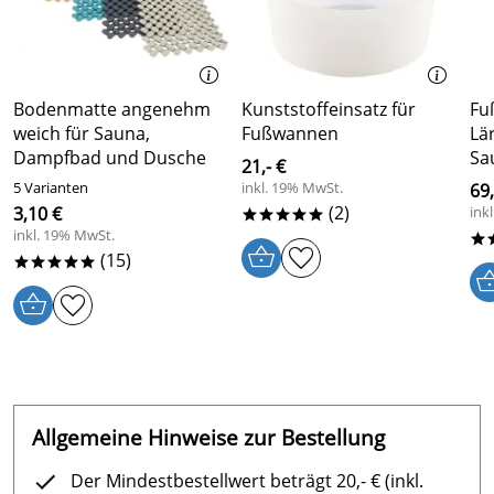
Bodenmatte angenehm
Kunststoffeinsatz für
Fu
weich für Sauna,
Fußwannen
Lä
Dampfbad und Dusche
Sa
21,- €
5 Varianten
inkl. 19% MwSt.
69
(2)
3,10 €
ink
*****
inkl. 19% MwSt.
*
(15)
*****
Allgemeine Hinweise zur Bestellung
Der Mindestbestellwert beträgt 20,- € (inkl.