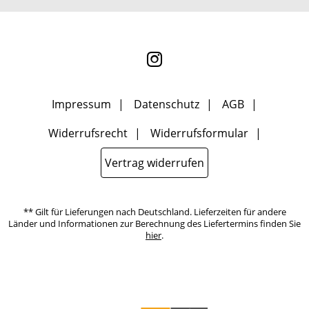
ausgewertet, welche Links im Newsletter geklickt werden. Dabei ist
nicht erkennbar, welche konkrete Person geklickt hat. Diese
Einwilligung zur Nutzung meiner E-Mail- Adresse für Werbezwecke
kann ich jederzeit mit Wirkung für die Zukunft widerrufen, indem
ich den Link "Abmelden" am Ende des Newsletters anklicke oder die
Option Newsletter im Mitgliederbereich deaktiviere. Die
Datenschutzerklärung
habe ich zur Kenntnis genommen.
Impressum
Datenschutz
AGB
Widerrufsrecht
Widerrufsformular
Vertrag widerrufen
** Gilt für Lieferungen nach Deutschland. Lieferzeiten für andere
Länder und Informationen zur Berechnung des Liefertermins finden Sie
hier
.