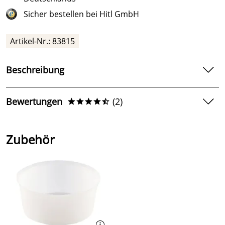
Sicher bestellen bei Hitl GmbH
Artikel-Nr.: 83815
Beschreibung
Sauna-Fußwanne aus Nadelholz natur
Bewertungen
(2)
****/
mit Kunststoffeinsatz
ca. 17 l Inhalt der Sauna-Fußwanne
4,5
****/
für den privaten Einsatz
Zubehör
5
mit 2 Bandeisenreifen
4
Maße oben: BxH 400x200 mm (mit Handgriff 300 mm)
3
Gew. ca. 2,8 kg
2
1
Reinhard
*****