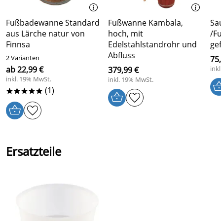
Fußbadewanne Standard
Fußwanne Kambala,
Sa
aus Lärche natur von
hoch, mit
/F
Finnsa
Edelstahlstandrohr und
Abfluss
2 Varianten
75,
ab 22,99 €
ink
379,99 €
inkl. 19% MwSt.
inkl. 19% MwSt.
(1)
*****
Ersatzteile