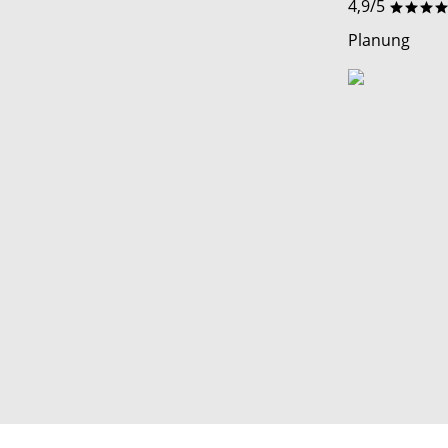
4,9/5
***
Planung