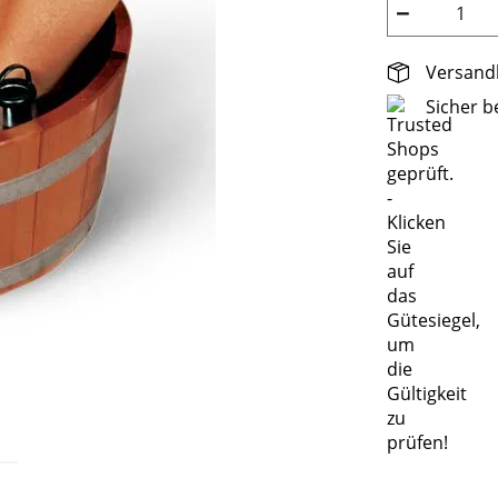
−
Versandk
Sicher b