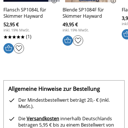
Flansch SP1084L für
Blende SP1084F für
Fl
Skimmer Hayward
Skimmer Hayward
3,9
ink
52,95 €
49,95 €
inkl. 19% MwSt.
inkl. 19% MwSt.
(1)
*****
Allgemeine Hinweise zur Bestellung
Der Mindestbestellwert beträgt 20,- € (inkl.
MwSt.).
Die
Versandkosten
innerhalb Deutschlands
betragen 5,95 € bis zu einem Bestellwert von