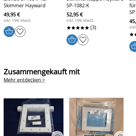
2-er Pack
Skimmer Hayward
SP-1082-K
fü
Kaufdatum: 22.08.2023
SP
Bewertungsdatum: 08.09.2023
49,95 €
52,95 €
inkl. 19% MwSt.
inkl. 19% MwSt.
45
Henry
(3)
ink
*****
*****
Verifizierte Bewertung
*
Passgenau und sehr schnelle Lieferung
Kaufdatum: 12.07.2023
Bewertungsdatum: 23.07.2023
Zusammengekauft mit
Wolfgang
*****
Verifizierte Bewertung
Mehr entdecken >
Lieferung schnell, Dichtung passt super, alles ok.
Kaufdatum: 04.09.2019
Bewertungsdatum: 16.09.2019