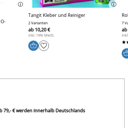
Tangit Kleber und Reiniger
Ro
 O-
2 Varianten
7 V
ab 10,20 €
ab
inkl. 19% MwSt.
ink
*
b 79,- € werden innerhalb Deutschlands