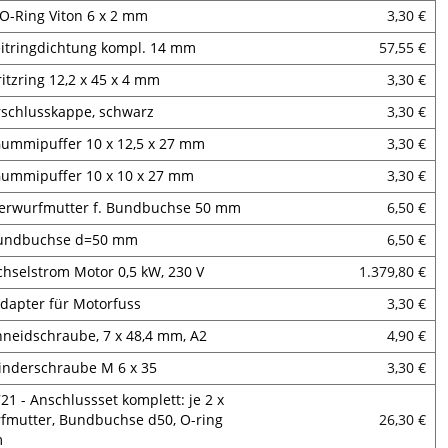
 O-Ring Viton 6 x 2 mm
3,30 €
eitringdichtung kompl. 14 mm
57,55 €
ritzring 12,2 x 45 x 4 mm
3,30 €
rschlusskappe, schwarz
3,30 €
Gummipuffer 10 x 12,5 x 27 mm
3,30 €
Gummipuffer 10 x 10 x 27 mm
3,30 €
berwurfmutter f. Bundbuchse 50 mm
6,50 €
Bundbuchse d=50 mm
6,50 €
hselstrom Motor 0,5 kW, 230 V
1.379,80 €
Adapter für Motorfuss
3,30 €
hneidschraube, 7 x 48,4 mm, A2
4,90 €
linderschraube M 6 x 35
3,30 €
21 - Anschlussset komplett: je 2 x
fmutter, Bundbuchse d50, O-ring
26,30 €
m