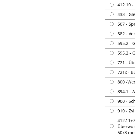
412.10 -
433 - Gl
507 - Sp
582 - Ve
595.2 - 
595.2 - 
721 - Ü
721x - 
800 -Wec
894.1 - 
900 - Sc
910 - Zy
412,11+7
Überwur
50x3 m