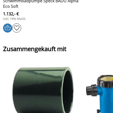
Schwimmbadpumpe Speck BADU Alpha
Eco Soft
1.132,- €
inkl. 19% MwSt.
Zusammengekauft mit