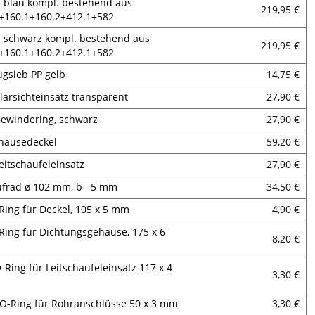
 blau kompl. bestehend aus
219,95 €
+160.1+160.2+412.1+582
 schwarz kompl. bestehend aus
219,95 €
+160.1+160.2+412.1+582
ugsieb PP gelb
14,75 €
Klarsichteinsatz transparent
27,90 €
Gewindering, schwarz
27,90 €
ehäusedeckel
59,20 €
Leitschaufeleinsatz
27,90 €
aufrad ø 102 mm, b= 5 mm
34,50 €
Ring für Deckel, 105 x 5 mm
4,90 €
Ring für Dichtungsgehäuse, 175 x 6
8,20 €
O-Ring für Leitschaufeleinsatz 117 x 4
3,30 €
 O-Ring für Rohranschlüsse 50 x 3 mm
3,30 €