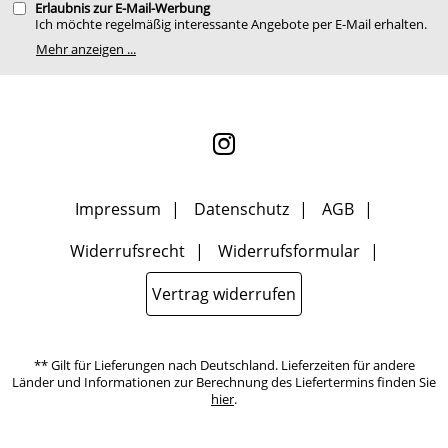
Erlaubnis zur E-Mail-Werbung
Ich möchte regelmäßig interessante Angebote per E-Mail erhalten.
Meine E-Mail-Adresse wird nicht an andere Unternehmen
Mehr anzeigen ...
weitergegeben. Zu statistischen Zwecken wird in anonymer Form
ausgewertet, welche Links im Newsletter geklickt werden. Dabei ist
nicht erkennbar, welche konkrete Person geklickt hat. Diese
Einwilligung zur Nutzung meiner E-Mail- Adresse für Werbezwecke
kann ich jederzeit mit Wirkung für die Zukunft widerrufen, indem
ich den Link "Abmelden" am Ende des Newsletters anklicke oder die
Option Newsletter im Mitgliederbereich deaktiviere. Die
Datenschutzerklärung
habe ich zur Kenntnis genommen.
Impressum
Datenschutz
AGB
Widerrufsrecht
Widerrufsformular
Vertrag widerrufen
** Gilt für Lieferungen nach Deutschland. Lieferzeiten für andere
Länder und Informationen zur Berechnung des Liefertermins finden Sie
hier
.