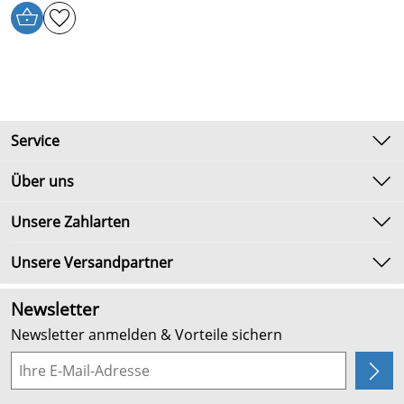
Service
Kontakt
Über uns
Newsletter
Unsere Bestseller
Unsere Zahlarten
Umtausch & Rückgabe
Marken
Lieferbedingungen
Unsere Versandpartner
Neu
Kundenlogin
Angebote
Newsletter
Kundenbewertungen (2.654)
Newsletter anmelden & Vorteile sichern
4,9/5
*****
Planung