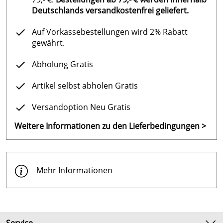
Druckschlauch für Dosierpumpe, je Pumpe 5 m
Deutschlands versandkostenfrei geliefert.
Wandmontage-Kit
Auf Vorkassebestellungen wird 2% Rabatt
gewährt.
Hersteller: BAYROL Deutschland GmbH, Robert-Koch-
Abholung Gratis
Straße 4 • D • 82152 Planegg , www.bayrol.de
Artikel selbst abholen Gratis
Versandoption Neu Gratis
Weitere Informationen zu den Lieferbedingungen >
Mehr Informationen