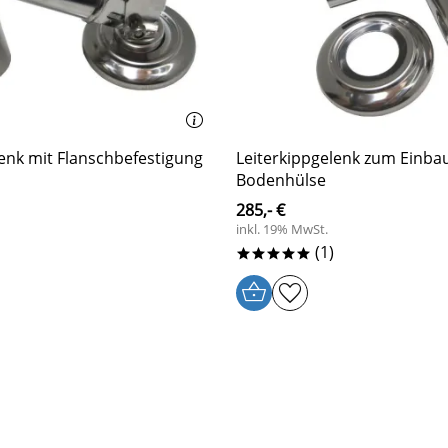
lenk mit Flanschbefestigung
Leiterkippgelenk zum Einbau
Bodenhülse
285,- €
inkl. 19% MwSt.
(1)
*****