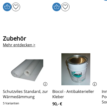
Zubehör
Mehr entdecken >
Schutzvlies Standard, zur
Biocol - Antibakterieller
In
Wärmedämmung
Kleber
Po
So
5 Varianten
90,- €