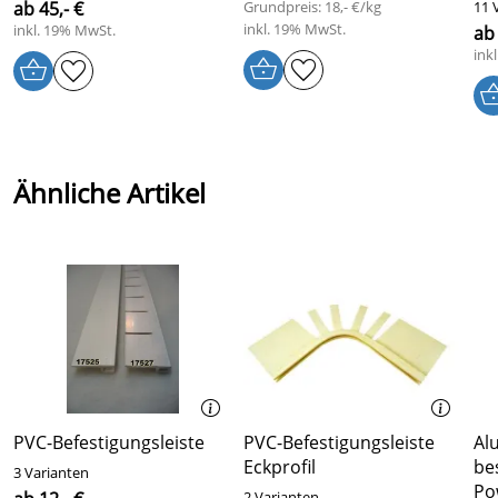
ab 45,- €
Grundpreis: 18,- €/kg
11 
inkl. 19% MwSt.
inkl. 19% MwSt.
ab
ink
Ähnliche Artikel
PVC-Befestigungsleiste
PVC-Befestigungsleiste
Al
Eckprofil
be
3 Varianten
Po
2 Varianten