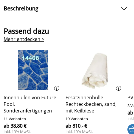
Beschreibung
Spreitzniete Aluminium
Passend dazu
Die Spezial Spreizniete aus Aluminium mit
Mehr entdecken >
abgerundetem Kopf. Diese Spreizniete kann auch mit
Folie überschweißt werden.
438 x 3,5 mm
Innenhüllen von Future
Ersatzinnenhülle
PV
Pool,
Rechteckbecken, sand,
3 V
Sonderanfertigungen
mit Keilbiese
ab 
ink
11 Varianten
19 Varianten
ab 38,80 €
ab 810,- €
inkl. 19% MwSt.
inkl. 19% MwSt.