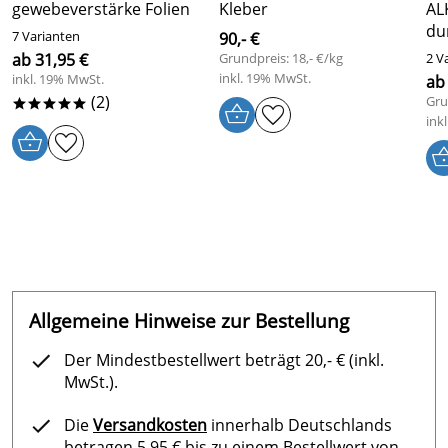
gewebeverstärke Folien
Kleber
AL
du
7 Varianten
90,- €
ab 31,95 €
Grundpreis: 18,- €/kg
2 V
inkl. 19% MwSt.
inkl. 19% MwSt.
ab 
(2)
Gru
*****
ink
Allgemeine Hinweise zur Bestellung
Der Mindestbestellwert beträgt 20,- € (inkl.
MwSt.).
Die
Versandkosten
innerhalb Deutschlands
betragen 5,95 € bis zu einem Bestellwert von