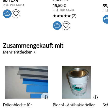
ab 12,- €
inkl. 19% MwSt.
19,50 €
55,
inkl. 19% MwSt.
ink
(2)
*****
Zusammengekauft mit
Mehr entdecken >
Folienbleche für
Biocol - Antibakterieller
Sc