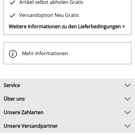
Artikel selbst abholen Gratis
Versandoption Neu Gratis
Weitere Informationen zu den Lieferbedingungen >
Mehr Informationen
Service
Kontakt
Über uns
Newsletter
Unsere Bestseller
Unsere Zahlarten
Umtausch & Rückgabe
Marken
Lieferbedingungen
Unsere Versandpartner
Neu