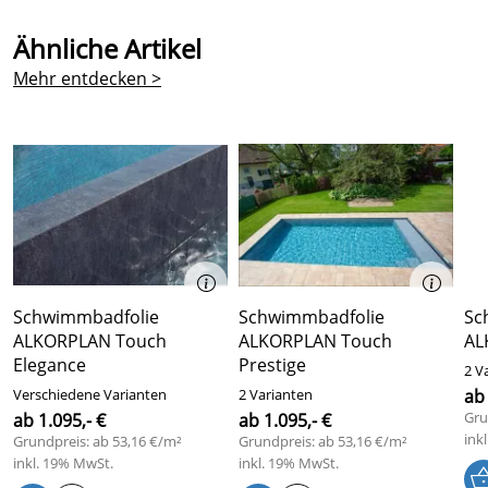
Ähnliche Artikel
Mehr entdecken >
Schwimmbadfolie
Schwimmbadfolie
Sc
ALKORPLAN Touch
ALKORPLAN Touch
AL
Elegance
Prestige
2 V
Verschiedene Varianten
2 Varianten
ab 
Gru
ab 1.095,- €
ab 1.095,- €
ink
Grundpreis: ab 53,16 €/m²
Grundpreis: ab 53,16 €/m²
inkl. 19% MwSt.
inkl. 19% MwSt.