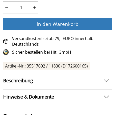
−
+
In den Warenkorb
Versandkostenfrei ab 79,- EURO innerhalb
Deutschlands
Sicher bestellen bei Hitl GmbH
Artikel-Nr.:
35517602 / 11830 (D172600165)
Beschreibung
Schwimmbadfolie ALKORPLAN Touch Authentic
Hinweise & Dokumente
Wilde Schwimmbäder, mit Steinstrukturen und
abwechslungsreicher Optik, die farbenfrohe Töne im
Dokumente zum Download:
funkelnden Wasser schaffen, ideal für naturbelassene