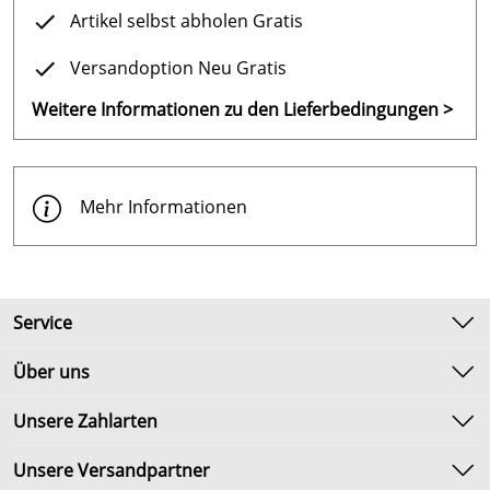
Artikel selbst abholen Gratis
Versandoption Neu Gratis
Weitere Informationen zu den Lieferbedingungen >
Mehr Informationen
Service
Kontakt
Über uns
Newsletter
Unsere Bestseller
Unsere Zahlarten
Umtausch & Rückgabe
Marken
Lieferbedingungen
Unsere Versandpartner
Neu