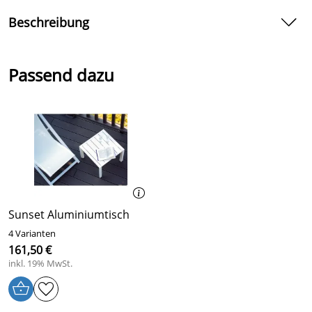
Beschreibung
Aluminium-Gesundliege Florida für den Innen- und
Außenbereich von Karasek
Passend dazu
Die Aluminium-Gesundliege Florida - so genießen Sie
den Sommer an Ihrem Pool. Das Gestell der Aluminium-
Gesundliege Florida ist aus Aluminium gefertigt, der
Sitzkkorb aus stahl-verzinkt und hohlraumgeschützt. Die
Aluminium-Gesundliege Florida ist für den ganzjährigen
Einsatz im In- und Outdoorbereich geeignet. Komfort,
Stabilität und Langlebigkeit sind für die Aluminium-
Gesundliege Florida und Stapelliege selbstverständlich.
Sunset Aluminiumtisch
Details zur Aluminium-Gesundliege Florida:
4 Varianten
Gestell der Aluminium-Gesundliege Florida aus
161,50 €
Aluminium, das Korboberteil ist verzinkt und extrem
inkl. 19% MwSt.
stabil
große Farbvielfalt und Gestaltungsmöglichkeiten