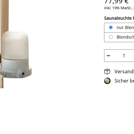
77,99 €
inkl. 19% MwSt., 
Saunaleuchte
nur Ble
Blendsc
−
Versandk
Sicher b