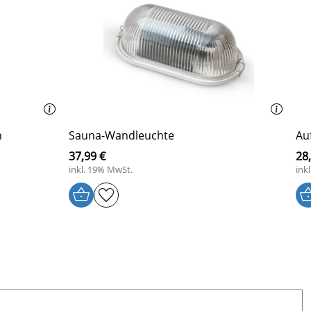
n
Sauna-Wandleuchte
Au
37,99 €
28
inkl. 19% MwSt.
ink