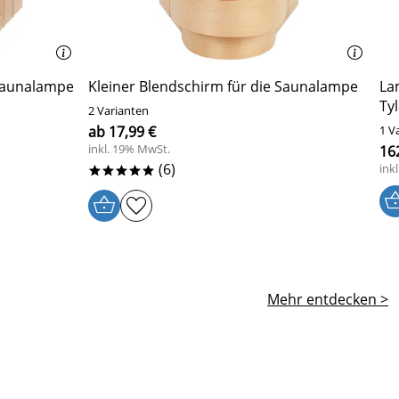
 Saunalampe
Kleiner Blendschirm für die Saunalampe
La
Ty
2 Varianten
ab 17,99 €
1 V
inkl. 19% MwSt.
162
(6)
ink
*****
Mehr entdecken >