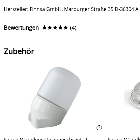
Hersteller: Finnsa GmbH, Marburger Straße 35 D-36304 Als
Bewertungen
(4)
*****
4,8
*****
Zubehör
5
4
3
2
1
Dr.
Verifizierte Bewertung
****o
siehe oben
Kaufdatum: 03.05.2026
Bewertungsdatum: 09.06.2026
Sauna-Wandleuchte abgeschrägt, 2
Sauna-Wandl