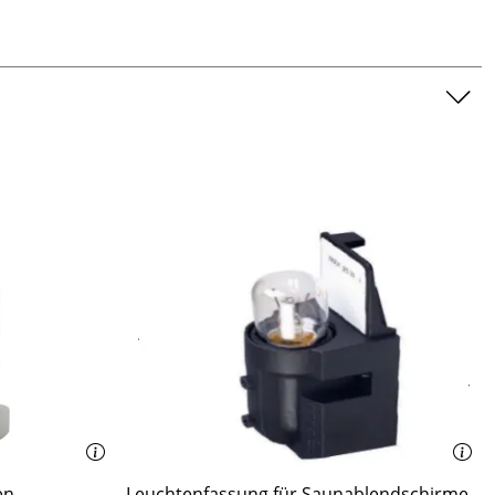
en
Leuchtenfassung für Saunablendschirme