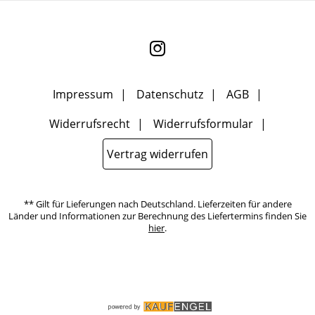
nicht erkennbar, welche konkrete Person geklickt hat. Diese
Einwilligung zur Nutzung meiner E-Mail- Adresse für Werbezwecke
kann ich jederzeit mit Wirkung für die Zukunft widerrufen, indem
ich den Link "Abmelden" am Ende des Newsletters anklicke oder die
Option Newsletter im Mitgliederbereich deaktiviere. Die
Datenschutzerklärung
habe ich zur Kenntnis genommen.
Impressum
Datenschutz
AGB
Widerrufsrecht
Widerrufsformular
Vertrag widerrufen
** Gilt für Lieferungen nach Deutschland. Lieferzeiten für andere
Länder und Informationen zur Berechnung des Liefertermins finden Sie
hier
.