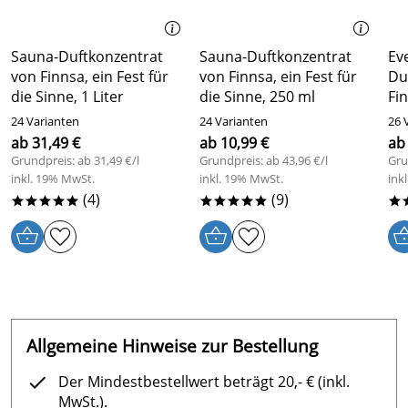
Sauna-Duftkonzentrat
Sauna-Duftkonzentrat
Ev
von Finnsa, ein Fest für
von Finnsa, ein Fest für
Du
die Sinne, 1 Liter
die Sinne, 250 ml
Fi
24 Varianten
24 Varianten
26 
ab 31,49 €
ab 10,99 €
ab
Grundpreis: ab 31,49 €/l
Grundpreis: ab 43,96 €/l
Gru
inkl. 19% MwSt.
inkl. 19% MwSt.
ink
(4)
(9)
*****
*****
*
Allgemeine Hinweise zur Bestellung
Der Mindestbestellwert beträgt 20,- € (inkl.
MwSt.).