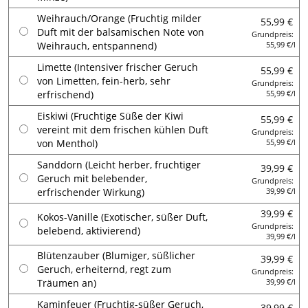
Weihrauch/Orange (Fruchtig milder
55,99 €
Duft mit der balsamischen Note von
Grundpreis:
Weihrauch, entspannend)
55,99 €/l
Limette (Intensiver frischer Geruch
55,99 €
von Limetten, fein-herb, sehr
Grundpreis:
erfrischend)
55,99 €/l
Eiskiwi (Fruchtige Süße der Kiwi
55,99 €
vereint mit dem frischen kühlen Duft
Grundpreis:
von Menthol)
55,99 €/l
Sanddorn (Leicht herber, fruchtiger
39,99 €
Geruch mit belebender,
Grundpreis:
erfrischender Wirkung)
39,99 €/l
39,99 €
Kokos-Vanille (Exotischer, süßer Duft,
Grundpreis:
belebend, aktivierend)
39,99 €/l
Blütenzauber (Blumiger, süßlicher
39,99 €
Geruch, erheiternd, regt zum
Grundpreis:
Träumen an)
39,99 €/l
Kaminfeuer (Fruchtig-süßer Geruch,
39,99 €