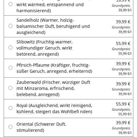
wirkt wärmed, entspannend und
Grundpreis:
harmonisierend)
39,99 €/l
Sandelholz (Warmer, holzig-
39,99 €
balsamischer Duft, beruhigend und
Grundpreis:
ausgleichend)
39,99 €/l
Slibowitz (Fruchtig-warmer,
55,99 €
vollmundiger Geruch, wirkt
Grundpreis:
betörend, anregend)
55,99 €/l
39,99 €
Pfirsich-Pflaume (Kräftiger, fruchtig-
Grundpreis:
süßer Geruch, anregend, erheiternd)
39,99 €/l
Zauberwald (Frischer, würziger Duft
39,99 €
mit Minzaroma, erfrischend,
Grundpreis:
belebend, anregend)
39,99 €/l
55,99 €
Royal (Ausgleichend, wirkt reinigend,
Grundpreis:
kühlend, steigert das Wohlbefi nden)
55,99 €/l
39,99 €
Oriental (Schwerer Duft,
Grundpreis:
stimulierend)
39,99 €/l