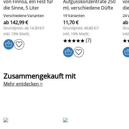
von Finnsa, ein Fest für
Aufgusskonzentrate 250
von
die Sinne, 5 Liter
ml, verschiedene Düfte
di
Verschiedene Varianten
19 Varianten
24 
ab 142,99 €
11,70 €
ab
Grundpreis: ab 14,30 €/l
Grundpreis: 46,80 €/l
Gru
inkl. 19% MwSt.
inkl. 19% MwSt.
ink
(7)
*****
*
Zusammengekauft mit
Mehr entdecken >