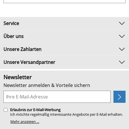
Service
Kontakt
Über uns
Newsletter
Unsere Bestseller
Unsere Zahlarten
Umtausch & Rückgabe
Marken
Lieferbedingungen
Unsere Versandpartner
Neu
Kundenlogin
Angebote
Newsletter
Kundenbewertungen (2.652)
Newsletter anmelden & Vorteile sichern
4,9/5
*****
Planung
Erlaubnis zur E-Mail-Werbung
Ich möchte regelmäßig interessante Angebote per E-Mail erhalten.
Meine E-Mail-Adresse wird nicht an andere Unternehmen
Mehr anzeigen ...
weitergegeben. Zu statistischen Zwecken wird in anonymer Form
ausgewertet, welche Links im Newsletter geklickt werden. Dabei ist