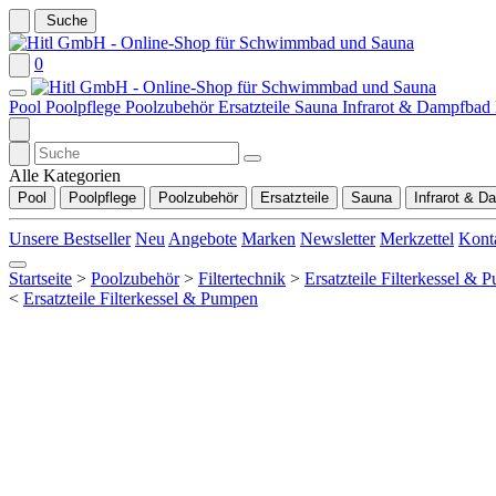
Suche
0
Pool
Poolpflege
Poolzubehör
Ersatzteile
Sauna
Infrarot & Dampfbad
Alle Kategorien
Pool
Poolpflege
Poolzubehör
Ersatzteile
Sauna
Infrarot & D
Unsere Bestseller
Neu
Angebote
Marken
Newsletter
Merkzettel
Kont
Startseite
>
Poolzubehör
>
Filtertechnik
>
Ersatzteile Filterkessel &
<
Ersatzteile Filterkessel & Pumpen