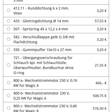
3 mm
412.11 - Runddichtung 6 x 2 mm,
3,20 €
Viton
433 - Gleitringdichtung Ø 14 mm
57,55 €
507 - Spritzring 45 x 12,2 x 4 mm
3,20 €
582 - Verschlußkappe gelb G 3/8 mit
3,20 €
Flachdichtung
595 - Gummipuffer 10x10 x 27 mm
3,20 €
721 - Übergangsverschraubung für
Schlauch kpl. mit Schlauchtülle,
21,35 €
Überwurfmutter, Bundbuchse ohne
O-ring
800 a- Wechselstrommotor 230 V, 0,18
466,- €
kW für Magic 4
800 b- Wechselstrommotor 230 V,
508,75 €
0,25 kW für Magic 6
800 c- Wechselstrommotor 230 V, 0,40
576,30 €
kW für Magic 8