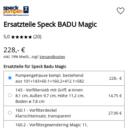
Ersatzteile Speck BADU Magic
5,0
(20)
*****
228,- €
inkl. 19% MwSt., zzgl.
Versandkosten
Ersatzteile für Speck Badu Magic
Pumpengehäuse kompl. bestehend
228,- €
aus 101+143+60.1+160.2+412.1+582
143 - Vorfiltersieb mit Griff, ø Innen
8,1 cm, Außen 9,7 cm, Höhe 11,2 cm,
14,75 €
Boden ø 7,8 cm
160.1 - Vorfilterdeckel
27,90 €
Klarsichteinsatz, transparent
160.2 - Vorfiltergewindering Magic 11,