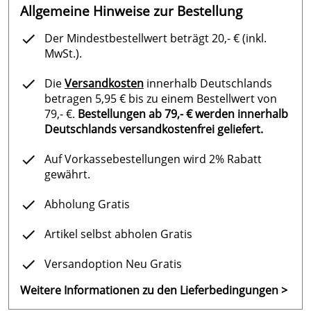
Lüfterhaube fürMagic 4 + 6
Allgemeine Hinweise zur Bestellung
Richard
*****
Lüfterhaube Magic 8 + 11, Ø 125 mm, Höhe 60 mm
Verifizierte Bewertung
Der Mindestbestellwert beträgt 20,- € (inkl.
Anschlussteil Ø 50 mm für feste Verrohrung O
Alles tip,top. Bezahlung,schnelle Lieferung, vielen Dank !!
MwSt.).
Reparatursatz O-Ringe
Kaufdatum: 30.05.2021
Pumpengehäuse kompl. bestehend aus
Die
Versandkosten
innerhalb Deutschlands
Bewertungsdatum: 30.07.2021
101+143+60.1+160.2+412.1+582
betragen 5,95 € bis zu einem Bestellwert von
Wechselstrom-Motoreinheit, 230 V, 0,18 kW für Magic
79,- €.
Bestellungen ab 79,- € werden innerhalb
Kortmann
*****
4
Deutschlands versandkostenfrei geliefert.
Verifizierte Bewertung
Wechselstrom-Motoreinheit, 230 V, 0,25 kW für Magic
Super Qualität, schnelle Lieferung
Auf Vorkassebestellungen wird 2% Rabatt
6
Kaufdatum: 30.05.2021
gewährt.
Wechselstrom-Motoreinheit, 230 V, 0,40 kW für Magic
Bewertungsdatum: 17.06.2021
8
Abholung Gratis
Wechselstrom-Motoreinheit, 230 V, 0,45 kW für Magic
KB
*****
11
Verifizierte Bewertung
Artikel selbst abholen Gratis
Alles wie versprochen.
Versandoption Neu Gratis
Kaufdatum: 20.02.2020
Bewertungsdatum: 02.03.2020
Weitere Informationen zu den Lieferbedingungen >