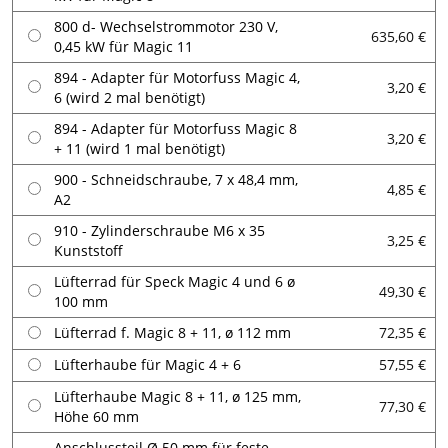
800 d- Wechselstrommotor 230 V,
635,60 €
0,45 kW für Magic 11
894 - Adapter für Motorfuss Magic 4,
3,20 €
6 (wird 2 mal benötigt)
894 - Adapter für Motorfuss Magic 8
3,20 €
+ 11 (wird 1 mal benötigt)
900 - Schneidschraube, 7 x 48,4 mm,
4,85 €
A2
910 - Zylinderschraube M6 x 35
3,25 €
Kunststoff
Lüfterrad für Speck Magic 4 und 6 ø
49,30 €
100 mm
Lüfterrad f. Magic 8 + 11, ø 112 mm
72,35 €
Lüfterhaube für Magic 4 + 6
57,55 €
Lüfterhaube Magic 8 + 11, ø 125 mm,
77,30 €
Höhe 60 mm
Anschlussteil Ø 50 mm für feste