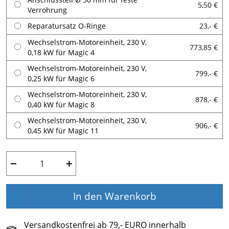
5,50 €
Verrohrung
Reparatursatz O-Ringe
23,- €
Wechselstrom-Motoreinheit, 230 V,
773,85 €
0,18 kW für Magic 4
Wechselstrom-Motoreinheit, 230 V,
799,- €
0,25 kW für Magic 6
Wechselstrom-Motoreinheit, 230 V,
878,- €
0,40 kW für Magic 8
Wechselstrom-Motoreinheit, 230 V,
906,- €
0,45 kW für Magic 11
−
+
In den Warenkorb
Versandkostenfrei ab 79,- EURO innerhalb