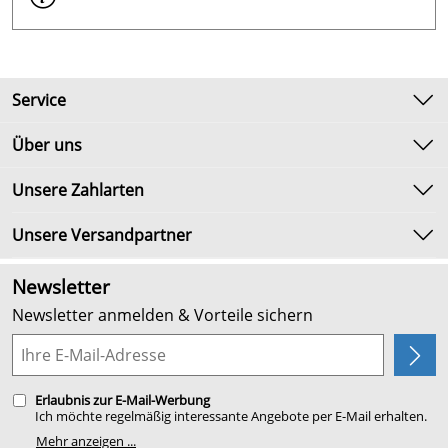
Service
Kontakt
Über uns
Newsletter
Unsere Bestseller
Unsere Zahlarten
Umtausch & Rückgabe
Marken
Lieferbedingungen
Unsere Versandpartner
Neu
Kundenlogin
Angebote
Newsletter
Kundenbewertungen (2.655)
Newsletter anmelden & Vorteile sichern
4,9/5
*****
Planung
Erlaubnis zur E-Mail-Werbung
Ich möchte regelmäßig interessante Angebote per E-Mail erhalten.
Meine E-Mail-Adresse wird nicht an andere Unternehmen
Mehr anzeigen ...
weitergegeben. Zu statistischen Zwecken wird in anonymer Form