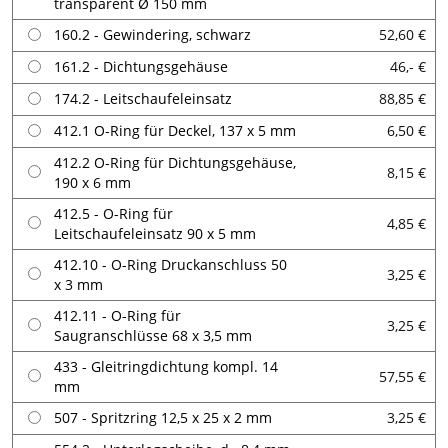
transparent Ø 150 mm
160.2 - Gewindering, schwarz
52,60 €
161.2 - Dichtungsgehäuse
46,- €
174.2 - Leitschaufeleinsatz
88,85 €
412.1 O-Ring für Deckel, 137 x 5 mm
6,50 €
412.2 O-Ring für Dichtungsgehäuse,
8,15 €
190 x 6 mm
412.5 - O-Ring für
4,85 €
Leitschaufeleinsatz 90 x 5 mm
412.10 - O-Ring Druckanschluss 50
3,25 €
x 3 mm
412.11 - O-Ring für
3,25 €
Saugranschlüsse 68 x 3,5 mm
433 - Gleitringdichtung kompl. 14
57,55 €
mm
507 - Spritzring 12,5 x 25 x 2 mm
3,25 €