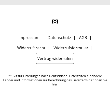
ausgewertet, welche Links im Newsletter geklickt werden. Dabei ist
nicht erkennbar, welche konkrete Person geklickt hat. Diese
Einwilligung zur Nutzung meiner E-Mail- Adresse für Werbezwecke
kann ich jederzeit mit Wirkung für die Zukunft widerrufen, indem
ich den Link "Abmelden" am Ende des Newsletters anklicke oder die
Option Newsletter im Mitgliederbereich deaktiviere. Die
Datenschutzerklärung
habe ich zur Kenntnis genommen.
Impressum
Datenschutz
AGB
Widerrufsrecht
Widerrufsformular
Vertrag widerrufen
** Gilt für Lieferungen nach Deutschland. Lieferzeiten für andere
Länder und Informationen zur Berechnung des Liefertermins finden Sie
hier
.