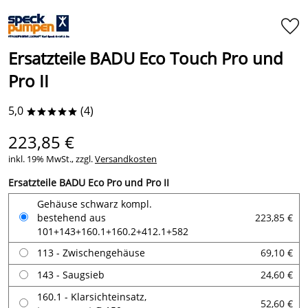
Ersatzteile BADU Eco Touch Pro und
Pro II
5,0
(4)
*****
223,85 €
inkl. 19% MwSt., zzgl.
Versandkosten
Ersatzteile BADU Eco Pro und Pro II
Gehäuse schwarz kompl.
bestehend aus
223,85 €
101+143+160.1+160.2+412.1+582
113 - Zwischengehäuse
69,10 €
143 - Saugsieb
24,60 €
160.1 - Klarsichteinsatz,
52,60 €