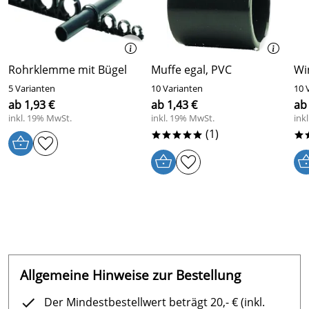
Kaufdatum: 17.06.2022
Bewertungsdatum: 24.07.2022
Detlef
*****
Verifizierte Bewertung
Rohrklemme mit Bügel
Muffe egal, PVC
Wi
Alles zur besten Zufriedenheit
5 Varianten
10 Varianten
10 
Kaufdatum: 28.11.2020
ab 1,93 €
ab 1,43 €
ab
Bewertungsdatum: 28.12.2020
inkl. 19% MwSt.
inkl. 19% MwSt.
ink
(1)
*****
*
Allgemeine Hinweise zur Bestellung
Der Mindestbestellwert beträgt 20,- € (inkl.