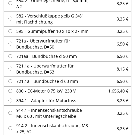
554.2 - Unterlegscheibe, d= 8,4 mm,
3,25 €
A 2
582 - Verschlußkappe gelb G 3/8"
3,25 €
mit Flachdichtung
595 - Gummipuffer 10 x 10 x 27 mm
3,25 €
721a - Überwurfmutter für
6,50 €
Bundbuchse, D=50
721aa - Bundbuchse d 50 mm
6,50 €
721.1a - Überwurfmutter für
8,15 €
Bundbuchse, D=63
721.1a - Bundbuchse d 63 mm
6,50 €
800 - EC-Motor 0,75 kW, 230 V
1.656,40 €
894.1 - Adapter für Motorfuss
3,25 €
914.1 - Innensechskantschraube
3,25 €
M6 x 60 , mit Unterlegscheibe
914.2 - Innenschskantschraube, M8
3,25 €
x 25, A2