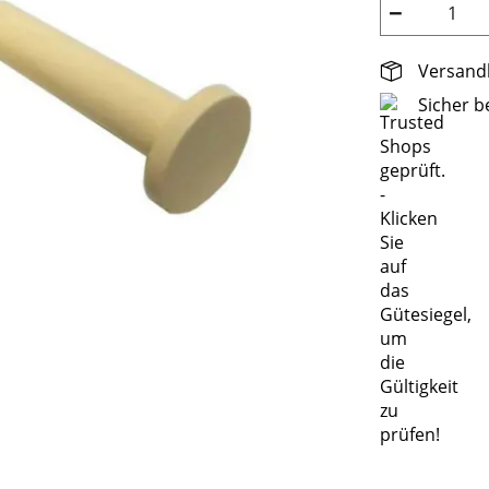
−
Versandk
Sicher b