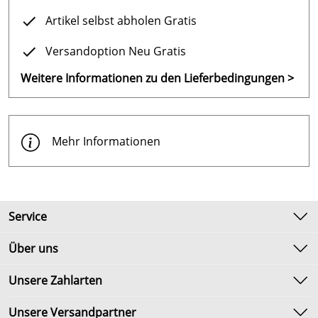
Artikel selbst abholen Gratis
Versandoption Neu Gratis
Weitere Informationen zu den Lieferbedingungen >
Mehr Informationen
Service
Kontakt
Über uns
Newsletter
Unsere Bestseller
Unsere Zahlarten
Umtausch & Rückgabe
Marken
Lieferbedingungen
Unsere Versandpartner