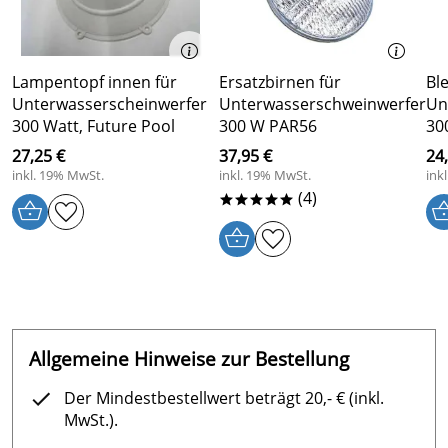
Lampentopf innen für
Ersatzbirnen für
Bl
Unterwasserscheinwerfer
Unterwasserschweinwerfer
Un
300 Watt, Future Pool
300 W PAR56
30
27,25 €
37,95 €
24
inkl. 19% MwSt.
inkl. 19% MwSt.
ink
(4)
*****
Allgemeine Hinweise zur Bestellung
Der Mindestbestellwert beträgt 20,- € (inkl.
MwSt.).