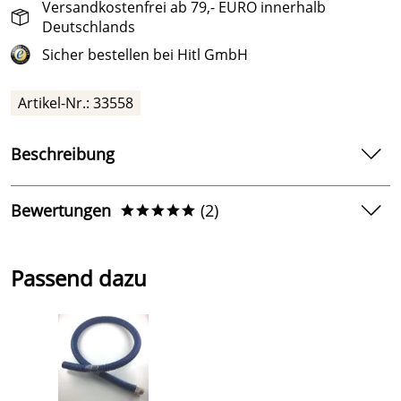
Versandkostenfrei ab 79,- EURO innerhalb
Deutschlands
Sicher bestellen bei Hitl GmbH
Artikel-Nr.: 33558
Beschreibung
Dichtung innen für Unterwasserscheinwerfer 300 Watt,
Future Pool
Bewertungen
(2)
*****
Dichtung für den Lampentopf innen für den Future Pool
Unterwasserscheinwerfer 300 Watt Art. Nr. 33501
5,0
*****
Ø aussen13,5 cm
Passend dazu
Ø innen 11 cm
5
4
3
2
1