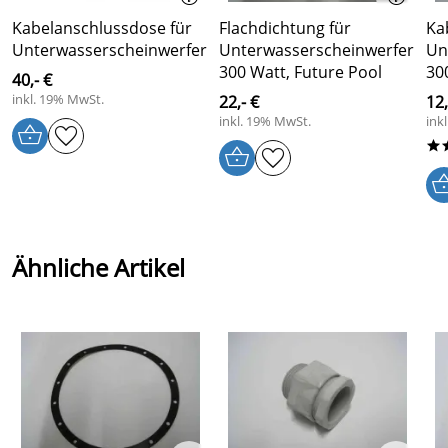
Kabelanschlussdose für
Flachdichtung für
Ka
Unterwasserscheinwerfer
Unterwasserscheinwerfer
Un
300 Watt, Future Pool
30
40,- €
inkl. 19% MwSt.
22,- €
12,
inkl. 19% MwSt.
ink
*
Ähnliche Artikel