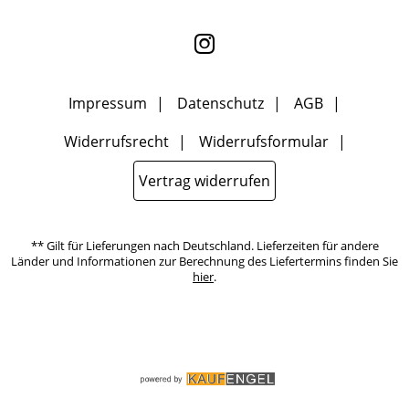
Einwilligung zur Nutzung meiner E-Mail- Adresse für Werbezwecke
kann ich jederzeit mit Wirkung für die Zukunft widerrufen, indem
ich den Link "Abmelden" am Ende des Newsletters anklicke oder die
Option Newsletter im Mitgliederbereich deaktiviere. Die
Datenschutzerklärung
habe ich zur Kenntnis genommen.
Impressum
Datenschutz
AGB
Widerrufsrecht
Widerrufsformular
Vertrag widerrufen
** Gilt für Lieferungen nach Deutschland. Lieferzeiten für andere
Länder und Informationen zur Berechnung des Liefertermins finden Sie
hier
.