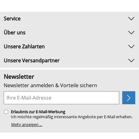
Service
Kontakt
Über uns
Newsletter
Unsere Bestseller
Unsere Zahlarten
Umtausch & Rückgabe
Marken
Lieferbedingungen
Unsere Versandpartner
Neu
Kundenlogin
Angebote
Newsletter
Kundenbewertungen (2.654)
Newsletter anmelden & Vorteile sichern
4,9/5
*****
Planung
Erlaubnis zur E-Mail-Werbung
Ich möchte regelmäßig interessante Angebote per E-Mail erhalten.
Meine E-Mail-Adresse wird nicht an andere Unternehmen
Mehr anzeigen ...
weitergegeben. Zu statistischen Zwecken wird in anonymer Form
ausgewertet, welche Links im Newsletter geklickt werden. Dabei ist
nicht erkennbar, welche konkrete Person geklickt hat. Diese