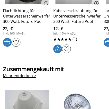
Flachdichtung für
Kabelverschraubung für
La
Unterwasserscheinwerfer
Unterwasserscheinwerfer
Un
300 Watt, Future Pool
300 Watt, Future Pool
30
22,- €
12,- €
27
inkl. 19% MwSt.
inkl. 19% MwSt.
ink
(1)
*****
Zusammengekauft mit
Mehr entdecken >