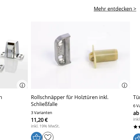
Mehr entdecken >
n
Rollschnäpper für Holztüren inkl.
Tü
Schließfalle
6 V
3 Varianten
ab
ink
11,20 €
inkl. 19% MwSt.
*