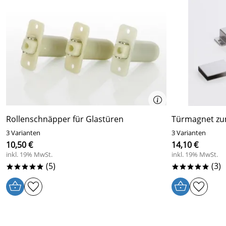
3
2
1
Remus
Verifizierte Bewertung
*****
Sehr gute Qualität , super verpackt , guter Preis , gerne wi
Kaufdatum: 05.10.2020
Bewertungsdatum: 24.10.2020
Rollenschnäpper für Glastüren
Türmagnet zu
Remus
Verifizierte Bewertung
*****
3 Varianten
3 Varianten
Super Qualität , schnell geliefert , bestens , Danke
10,50 €
14,10 €
Kaufdatum: 17.10.2019
inkl. 19% MwSt.
inkl. 19% MwSt.
Bewertungsdatum: 11.11.2019
(5)
(3)
*****
*****