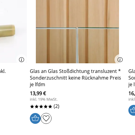
kl.
Glas an Glas Stoßdichtung transluzent *
Gl
Sonderzuschnitt keine Rücknahme Preis
So
je lfdm
je 
13,99 €
16
inkl. 19% MwSt.
ink
(2)
*****