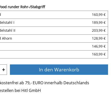
ood runder Rohr-/Stabgriff
d
160,99 €
elstahl I
189,99 €
elstahl II
203,99 €
d Ahorn
128,99 €
146,99 €
160,99 €
+
In den Warenkorb
ostenfrei ab 79,- EURO innerhalb Deutschlands
estellen bei Hitl GmbH