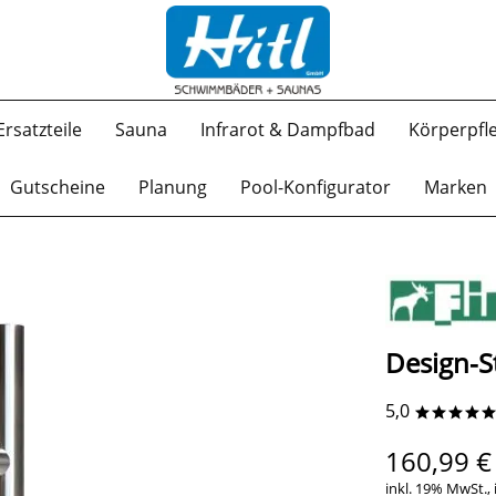
Ersatzteile
Sauna
Infrarot & Dampfbad
Körperpfl
Gutscheine
Planung
Pool-Konfigurator
Marken
Design-S
5,0
****
160,99 €
inkl. 19% MwSt., 