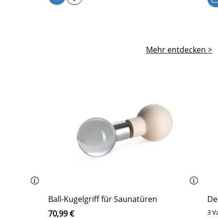
Mehr entdecken >
Ball-Kugelgriff für Saunatüren
De
3 V
70,99 €