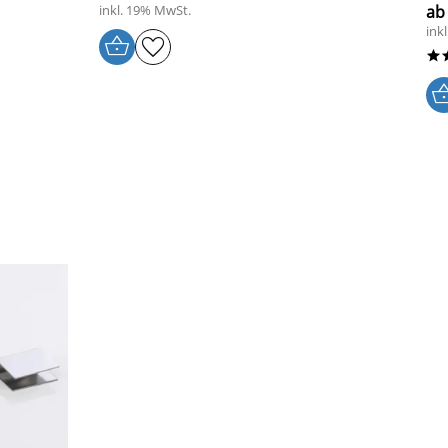
inkl. 19% MwSt.
ab 
ink
*