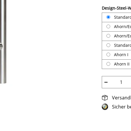
Design-Steel-W
Standar
Ahorn/Ed
Ahorn/Ed
Standar
Ahorn I
Ahorn II
−
Versandk
Sicher b