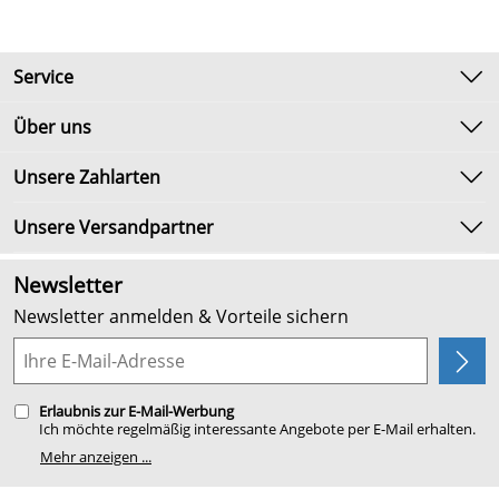
Service
Kontakt
Über uns
Newsletter
Unsere Bestseller
Unsere Zahlarten
Umtausch & Rückgabe
Marken
Lieferbedingungen
Unsere Versandpartner
Neu
Kundenlogin
Angebote
Newsletter
Kundenbewertungen (2.654)
Newsletter anmelden & Vorteile sichern
4,9/5
*****
Planung
Erlaubnis zur E-Mail-Werbung
Ich möchte regelmäßig interessante Angebote per E-Mail erhalten.
Meine E-Mail-Adresse wird nicht an andere Unternehmen
Mehr anzeigen ...
weitergegeben. Zu statistischen Zwecken wird in anonymer Form
ausgewertet, welche Links im Newsletter geklickt werden. Dabei ist
nicht erkennbar, welche konkrete Person geklickt hat. Diese