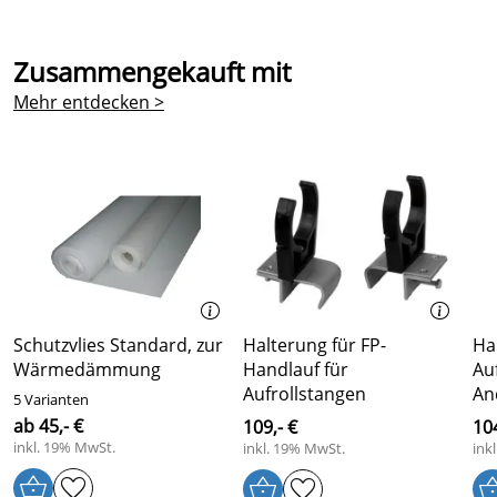
Zusammengekauft mit
Mehr entdecken >
Schutzvlies Standard, zur
Halterung für FP-
Ha
Wärmedämmung
Handlauf für
Au
Aufrollstangen
An
5 Varianten
ab 45,- €
109,- €
104
inkl. 19% MwSt.
inkl. 19% MwSt.
ink