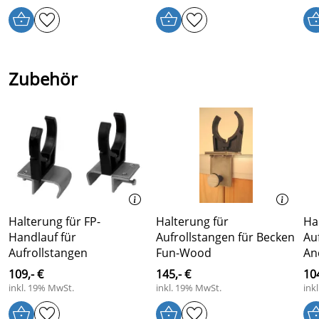
Bewertungsdatum: 19.12.2015
Zubehör
Halterung für FP-
Halterung für
Ha
Handlauf für
Aufrollstangen für Becken
Au
Aufrollstangen
Fun-Wood
An
109,- €
145,- €
104
inkl. 19% MwSt.
inkl. 19% MwSt.
ink