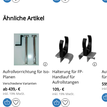
Ähnliche Artikel
Aufrollvorrichtung für Iso-
Halterung für FP-
Au
Planen
Handlauf für
fü
Aufrollstangen
Verschiedene Varianten
595
ab 439,- €
ink
109,- €
inkl. 19% MwSt.
inkl. 19% MwSt.