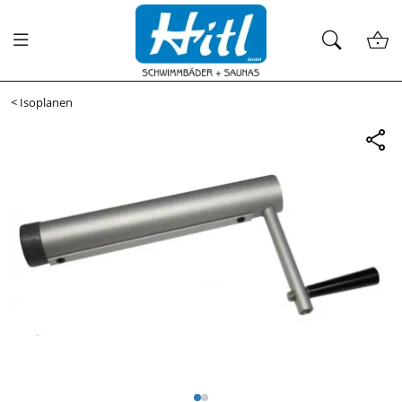
<
Isoplanen