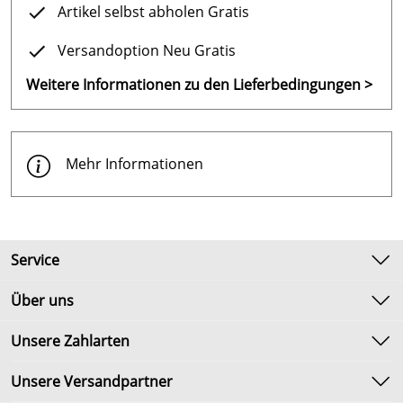
Artikel selbst abholen Gratis
Versandoption Neu Gratis
Weitere Informationen zu den Lieferbedingungen >
Mehr Informationen
Service
Kontakt
Über uns
Newsletter
Unsere Bestseller
Unsere Zahlarten
Umtausch & Rückgabe
Marken
Lieferbedingungen
Unsere Versandpartner
Neu