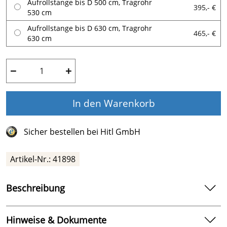
Aufrollstange bis D 500 cm, Tragrohr
395,- €
530 cm
Aufrollstange bis D 630 cm, Tragrohr
465,- €
630 cm
−
+
In den Warenkorb
Sicher bestellen bei Hitl GmbH
Artikel-Nr.:
41898
Beschreibung
Aufrollstangen für Isoplanen bei Rund-, Achtform- und
Ovalbecken
Hinweise & Dokumente