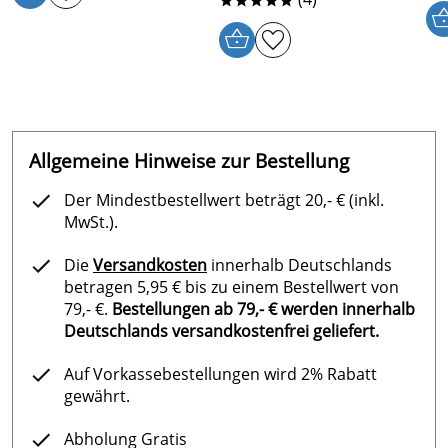
Duftkonzentrat Rosengarten (91kB)
*****
Sicherheitsdatenblatt für Finnsa Aroma-
Duftkonzentrat roter Apfel (95kB)
Sicherheitsdatenblatt für Finnsa Aroma-
Duftkonzentrat Maracuja (94kB)
Sicherheitsdatenblatt für Finnsa Aroma-
Duftkonzentrat Weihnachtsmischung (88kB)
Allgemeine Hinweise zur Bestellung
Sicherheitsdatenblatt für Finnsa Aroma-
Der Mindestbestellwert beträgt 20,- € (inkl.
Duftkonzentrat Honig (93kB)
MwSt.).
Sicherheitsdatenblatt für Finnsa Aroma-
Duftkonzentrat Rhabarber Apfel (95kB)
Die
Versandkosten
innerhalb Deutschlands
Sicherheitsdatenblatt für Finnsa Aroma-
betragen 5,95 € bis zu einem Bestellwert von
Duftkonzentrat Rosmarin (108kB)
79,- €.
Bestellungen ab 79,- € werden innerhalb
Deutschlands versandkostenfrei geliefert.
Sicherheitsdatenblatt für Finnsa Aroma-
Duftkonzentrat Wüstenwind (96kB)
Auf Vorkassebestellungen wird 2% Rabatt
Sicherheitsdatenblatt für Finnsa Aroma-
gewährt.
Duftkonzentrat Lemon Tea (95kB)
Sicherheitsdatenblatt für Finnsa Aroma-
Abholung Gratis