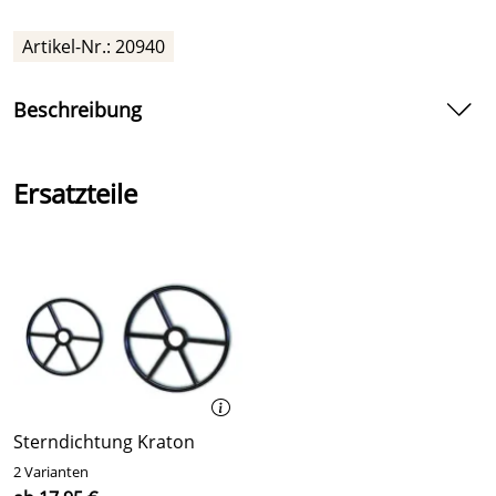
Artikel-Nr.: 20940
Beschreibung
6-Wege-Ventil 2" all-open mit Gewinde, Midas
Ersatzteile
Das 6-Wege-Ventil 2" von Midas. All-open mit
Gewindeanschlüssen. Farbe weiß, Gewicht ca. 3,05 kg.
Mit zusätzlicher Winterposition.
Die 6 möglichen Einstellungen:
Filtern
Rückspülen
Nachspülen
Geschlossen
Sterndichtung Kraton
Entleeren
2 Varianten
Zirkulieren