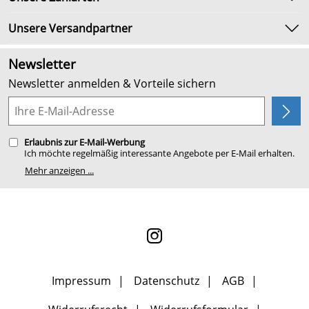
Umtausch & Rückgabe
Marken
Lieferbedingungen
Unsere Versandpartner
Neu
Kundenlogin
Angebote
Newsletter
Kundenbewertungen (2.654)
Newsletter anmelden & Vorteile sichern
4,9/5
*****
Planung
Erlaubnis zur E-Mail-Werbung
Ich möchte regelmäßig interessante Angebote per E-Mail erhalten.
Meine E-Mail-Adresse wird nicht an andere Unternehmen
Mehr anzeigen ...
weitergegeben. Zu statistischen Zwecken wird in anonymer Form
ausgewertet, welche Links im Newsletter geklickt werden. Dabei ist
nicht erkennbar, welche konkrete Person geklickt hat. Diese
Einwilligung zur Nutzung meiner E-Mail- Adresse für Werbezwecke
kann ich jederzeit mit Wirkung für die Zukunft widerrufen, indem
ich den Link "Abmelden" am Ende des Newsletters anklicke oder die
Option Newsletter im Mitgliederbereich deaktiviere. Die
Datenschutzerklärung
habe ich zur Kenntnis genommen.
Impressum
Datenschutz
AGB