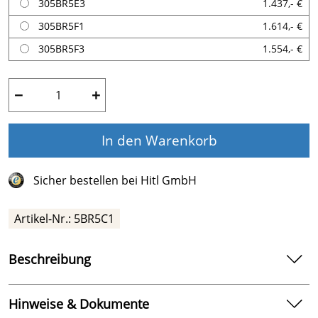
305BR5E3
1.437,- €
305BR5F1
1.614,- €
305BR5F3
1.554,- €
−
+
In den Warenkorb
Sicher bestellen bei Hitl GmbH
Artikel-Nr.:
5BR5C1
Beschreibung
STA-RITE Bronzepumpe 5BR
Hinweise & Dokumente
Außergewöhnliche Laufruhe, gute Ansaugeigenschaft