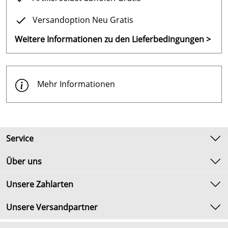
Versandoption Neu Gratis
Weitere Informationen zu den Lieferbedingungen >
Mehr Informationen
Service
Kontakt
Über uns
Newsletter
Unsere Bestseller
Unsere Zahlarten
Umtausch & Rückgabe
Marken
Lieferbedingungen
Unsere Versandpartner
Neu
Kundenlogin