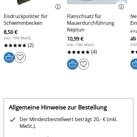
Eisdruckpolster für
Flanschsatz für
Ne
Schwimmbecken
Mauerdurchführung
Ei
Neptun
4 F
8,50 €
inkl. 19% MwSt.
ab
10,99 €
(2)
ink
inkl. 19% MwSt.
*****
(4)
*
*****
Allgemeine Hinweise zur Bestellung
Der Mindestbestellwert beträgt 20,- € (inkl.
MwSt.).