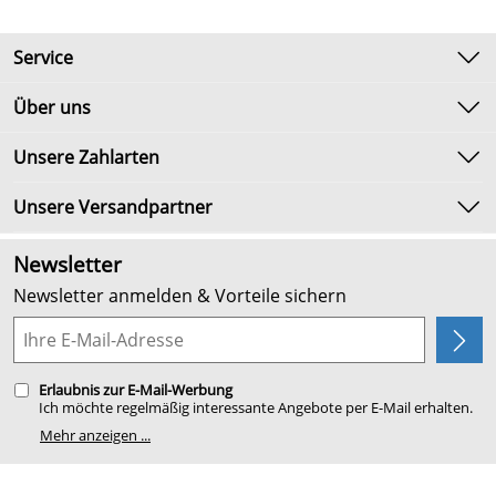
Service
Kontakt
Über uns
Newsletter
Unsere Bestseller
Unsere Zahlarten
Umtausch & Rückgabe
Marken
Lieferbedingungen
Unsere Versandpartner
Neu
Kundenlogin
Angebote
Newsletter
Kundenbewertungen (2.652)
Newsletter anmelden & Vorteile sichern
4,9/5
*****
Planung
Erlaubnis zur E-Mail-Werbung
Ich möchte regelmäßig interessante Angebote per E-Mail erhalten.
Meine E-Mail-Adresse wird nicht an andere Unternehmen
Mehr anzeigen ...
weitergegeben. Zu statistischen Zwecken wird in anonymer Form
ausgewertet, welche Links im Newsletter geklickt werden. Dabei ist
nicht erkennbar, welche konkrete Person geklickt hat. Diese
Einwilligung zur Nutzung meiner E-Mail- Adresse für Werbezwecke