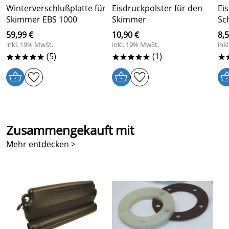
Endlich ein Verschluß der passt.Super!!!
Winterverschlußplatte für
Eisdruckpolster für den
Ei
Skimmer EBS 1000
Skimmer
Sc
Kaufdatum: 13.11.2021
Bewertungsdatum: 25.11.2021
59,99 €
10,90 €
8,5
inkl. 19% MwSt.
inkl. 19% MwSt.
ink
(5)
(1)
*****
*****
*
Zusammengekauft mit
Mehr entdecken >