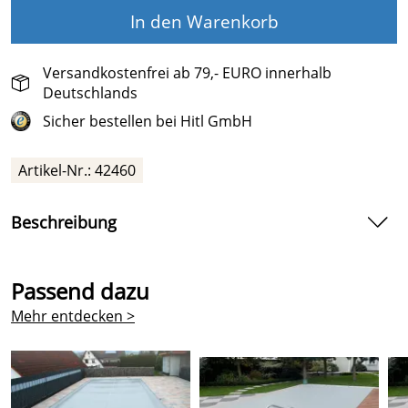
In den Warenkorb
Versandkostenfrei ab 79,- EURO innerhalb
Deutschlands
Sicher bestellen bei Hitl GmbH
Artikel-Nr.:
42460
Beschreibung
Trend Rollschutzabdeckung Tube mit geschweißtem
Keder für Rechteckbecken, hellgrau
Passend dazu
Die Trend Rollschutzabdeckung Tube von Trend-Pool ist
Mehr entdecken >
eine zuverlässige, stabile und langlebige
Sicherheitsabdeckung mit längseitig hochfrequent
geschweißtem Keder für Rechteckpools. Sie überzeugt
durch ihre durchgehenden oberhalb der Plane