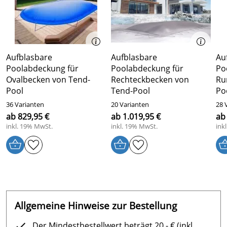
Rohrabstand von ca. 1,30 m
Unterseite der Aluminiumprofile mit
Scheuerschutzplättchen
Spanngurte im Anfangs-/ Endrohr stufenlos
einstellbar
Aufblasbare
Aufblasbare
Au
Ratschen für Spanngurt aus Edelstahl, versenkbare
Poolabdeckung für
Poolabdeckung für
Po
Ankerstifte Ø 6 mm in einer Hülse Ø 10 mm aus
Ovalbecken von Tend-
Rechteckbecken von
Ru
Edelstahl
Pool
Tend-Pool
Po
eine Handkurbel 3:1 (bis 45m² Fertigmaß) im
36 Varianten
20 Varianten
28 
Montagesatz enthalten
ab 829,95 €
ab 1.019,95 €
ab
inkl. 19% MwSt.
inkl. 19% MwSt.
ink
Version mit elektrischem Antrieb möglich (optionales
Zubehör)
Hinweis bzgl. Überwinterung
: Um die Tragfähigkeit zu
erhöhen, sind bei Schneefall Schneelastträger
(optionales Zubehör) erforderlich. Für die
Schneetragfähigkeit kann aufgrund mangelnder
Nachprüfbarkeit keine Gewähr übernommen werden.
Allgemeine Hinweise zur Bestellung
Lieferung:
nach Deutschland. Andere Länder auf
Der Mindestbestellwert beträgt 20,- € (inkl.