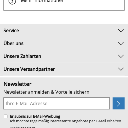
Mehr Informationen
Service
Kontakt
Über uns
Newsletter
Unsere Bestseller
Unsere Zahlarten
Umtausch & Rückgabe
Marken
Lieferbedingungen
Unsere Versandpartner
Neu
Kundenlogin
Angebote
Newsletter
Kundenbewertungen (2.654)
Newsletter anmelden & Vorteile sichern
4,9/5
*****
Planung
Erlaubnis zur E-Mail-Werbung
Ich möchte regelmäßig interessante Angebote per E-Mail erhalten.
Meine E-Mail-Adresse wird nicht an andere Unternehmen
Mehr anzeigen ...