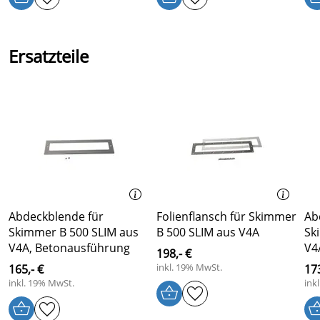
Sauganschluss mit IG 2" und AG 2½" zur Optimierung
der Rohrreibungsverluste
Durchflussmenge mind. 7 - 14 m³/h
Ersatzteile
Abdeckblende für
Folienflansch für Skimmer
Ab
Skimmer B 500 SLIM aus
B 500 SLIM aus V4A
Sk
V4A, Betonausführung
V4
198,- €
inkl. 19% MwSt.
165,- €
173
inkl. 19% MwSt.
ink