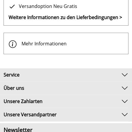
Versandoption Neu Gratis
Weitere Informationen zu den Lieferbedingungen >
Mehr Informationen
Service
Kontakt
Über uns
Newsletter
Unsere Bestseller
Unsere Zahlarten
Umtausch & Rückgabe
Marken
Lieferbedingungen
Unsere Versandpartner
Neu
Kundenlogin
Angebote
Newsletter